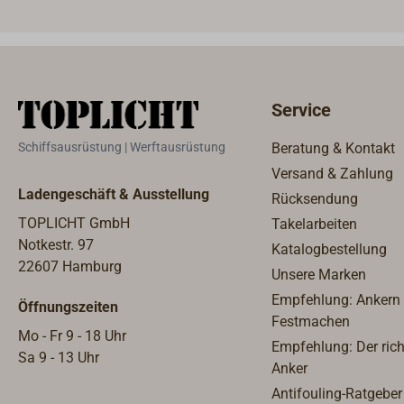
achterlichem Wind. Zusätzlich
und i
geht das Vorsegel bei der Wende
hinde
leichter auf die andere Seite.
Kunst
Durch Aufbohren kann die
Wante
RONDO-Rolle auf den
dünne
Service
entsprechenden Durchmesser
geste
des Wants oder des Relingdrahts
fixie
Schiffsausrüstung | Werftausrüstung
Beratung & Kontakt
angepasst werden.
Stage
Versand & Zahlung
werd
Ladengeschäft & Ausstellung
Rücksendung
dreht
bei k
TOPLICHT GmbH
Takelarbeiten
Stück
Notkestr. 97
Katalogbestellung
22607 Hamburg
Unsere Marken
Empfehlung: Ankern
Öffnungszeiten
Festmachen
Mo - Fr 9 - 18 Uhr
Empfehlung: Der rich
Sa 9 - 13 Uhr
Anker
Antifouling-Ratgeber