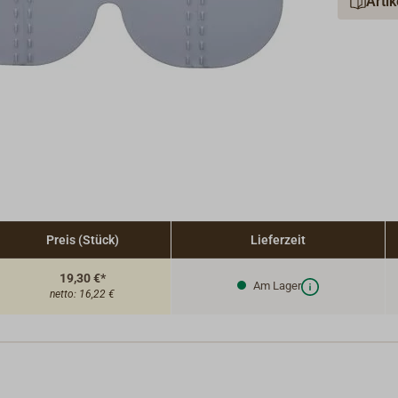
Arti
Preis (Stück)
Lieferzeit
19,30 €*
Am Lager
netto:
16,22 €