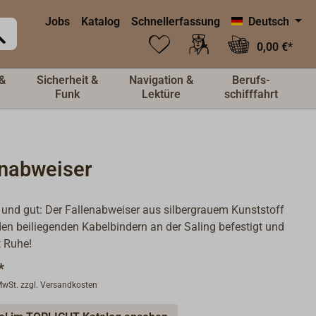
Jobs
Katalog
Schnellerfassung
Deutsch
0,00 €*
&
Sicherheit &
Navigation &
Berufs-
Funk
Lektüre
schifffahrt
enabweiser
 und gut: Der Fallenabweiser aus silbergrauem Kunststoff
den beiliegenden Kabelbindern an der Saling befestigt und
t Ruhe!
*
 MwSt. zzgl. Versandkosten