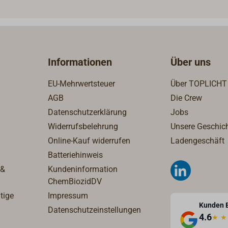
st so bei keinem Manöver
rlich.Das Rädchen aus
stoff wird einfach auf
n, Stagen oder anderen
n Teilen des Riggs
Informationen
Über uns
ckt und mit einem Klipp
rt, ohne das Wanten oder
EU-Mehrwertsteuer
Über TOPLICHT
n aufwändig demontiert
AGB
Die Crew
en müssen. SALGUARD
Datenschutzerklärung
Jobs
 mit dem Segel und ist so
einem Manöver hinderlich.2
Widerrufsbelehrung
Unsere Geschic
 im Set.
Online-Kauf widerrufen
Ladengeschäft
Batteriehinweis
 &
Kundeninformation
ChemBiozidDV
tige
Impressum
Kunden 
Datenschutzeinstellungen
4.6
★
★