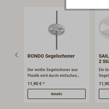
RONDO Segelschoner
SAI
2 St
Der weiße Segelschoner aus
Ein l
Plastik wird durch einfaches
Segel
Aufstecken am vorderen Teil der
der t
11,90 € *
11,90
Reling oder dem Want befestigt.
oder 
Er schützt das Vorsegel vor dem
schüt
Details
Schamfilen beim Segeln am
das W
Wind und das Großsegel bei
SALGU