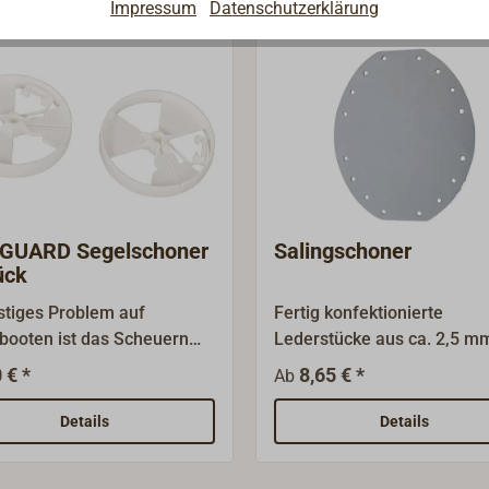
Impressum
Datenschutzerklärung
LGUARD Segelschoner
Salingschoner
ück
ästiges Problem auf
Fertig konfektionierte
booten ist das Scheuern
Lederstücke aus ca. 2,5 m
euren Segel an den Wanten
starkem, wetterfest gegerb
 € *
8,65 € *
Ab
der Relling. SAILGUARD
Leder, zum Anbändseln od
z die Segel und erleichtert
Annähen.Lieferung paarwe
Details
Details
enden und Halsen.
inklusive Bändsel.
ARD dreht mit dem Segel