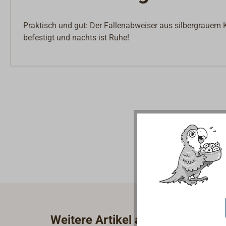
Praktisch und gut: Der Fallenabweiser aus silbergrauem 
befestigt und nachts ist Ruhe!
Weitere Artikel aus der Kategor