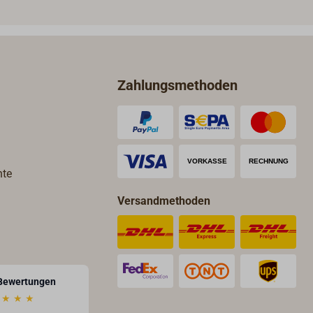
vor Ort auf dir richtige Länge
angepasst und zugeschnitten
werden kann. Farbe grau,
Lieferung paarweise, geeignet
für alle Salingsysteme.
Zahlungsmethoden
hte
Versandmethoden
Bewertungen
★
★
★