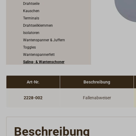
Drahtseile
Kauschen
Terminals
Drahtseilklemmen
Isolatoren
Wantenspanner & Juffern
Toggles
Wantenspannerfett
Saling- & Wantenschoner
Splinte & Bolzen
Bootsmannsstuhl
Art-Nr.
Beschreibung
Takelwerkzeug & Segelmacherwerkzeug
Segeltuch, Planen & Zubehör
2228-002
Fallenabweiser
SKYLOTEC Mastzugang & Absturzsicherung
Beschreibung