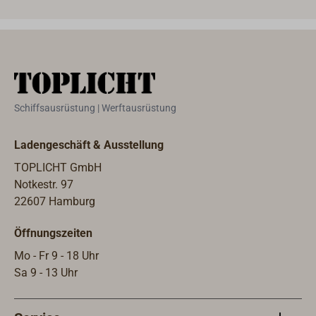
leich
Aufb
den 
des 
ange
Schiffsausrüstung | Werftausrüstung
Ladengeschäft & Ausstellung
TOPLICHT GmbH
Notkestr. 97
22607 Hamburg
Öffnungszeiten
Mo - Fr 9 - 18 Uhr
Sa 9 - 13 Uhr