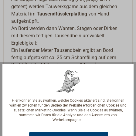
geteert) werden Tauwerksgarne aus dem gleichen
Material im
Tausendfüsslerplatting
von Hand
aufgeknüpft.
An Bord werden dann Wanten, Stagen oder Dirken
mit diesem fertigen Tausendbein umwickelt.
Ergiebigkeit:
Ein laufender Meter Tausendbein ergibt an Bord
fertig aufgetakelt ca. 25 cm Schamfiling auf dem
Draht (bei Draht-Durchmesser = 14 mm).
TOPLICHT fertigt Tausendbein in eigener
Handwerks-Produktion auf Bestellung.
Hier können Sie auswählen, welche Cookies aktiviert sind. Sie können
wählen zwischen für den Betrieb der Website erforderlichen Cookies und
zusätzlichen Marketing-Cookies. Wenn Sie alle Cookies auswählen,
sammeln wir Daten für die Analyse und das Aussteuern von
Werbekampagnen.