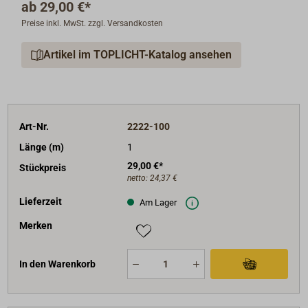
ab
29,00 €*
Ergiebigkeit:
Preise inkl. MwSt. zzgl. Versandkosten
Ein laufender Meter Tausendbein ergibt an Bord fertig
aufgetakelt ca. 25 cm Schamfiling auf dem Draht (bei
Artikel im TOPLICHT-Katalog ansehen
Draht-Durchmesser = 14 mm).
TOPLICHT fertigt Tausendbein in eigener Handwerks-
Produktion auf Bestellung.
Art-Nr.
2222-100
Länge (m)
1
29,00 €*
Stückpreis
netto:
24,37 €
Lieferzeit
Am Lager
Merken
In den Warenkorb