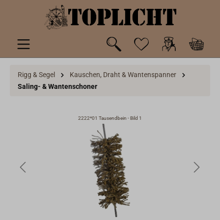
inhalt springen
Rigg & Segel
Kauschen, Draht & Wantenspanner
Saling- & Wantenschoner
2222*01 Tausendbein - Bild 1