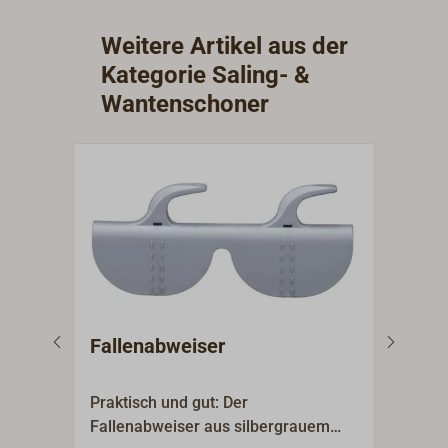
Weitere Artikel aus der
Kategorie Saling- &
Wantenschoner
Fallenabweiser
RON
Praktisch und gut: Der
Der 
Fallenabweiser aus silbergrauem
wird