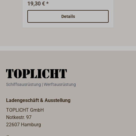
Kunststoff wird mit den beiliegenden
vord
19,30 € *
11,9
Kabelbindern an der Saling befestigt
Want 
und nachts ist Ruhe!
Vors
Details
Segeln 
bei 
geht
leich
Aufb
den 
des 
ange
Schiffsausrüstung | Werftausrüstung
Ladengeschäft & Ausstellung
TOPLICHT GmbH
Notkestr. 97
22607 Hamburg