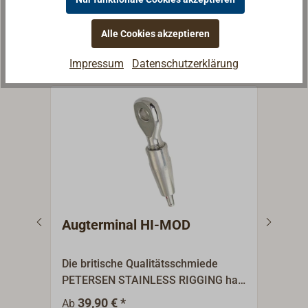
Alle Cookies akzeptieren
Weitere Artikel aus der
Kategorie Terminals
Impressum
Datenschutzerklärung
Augterminal HI-MOD
Gab
Die britische Qualitätsschmiede
Die 
PETERSEN STAINLESS RIGGING hat
PETE
mit ihrer Marke HI-MOD die
mit 
39,90 € *
4
Ab
Ab