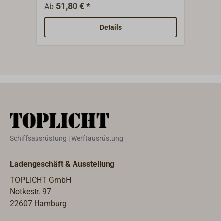
liefern die Juffern unbehandelt, mit
Edel
51,80 € *
2
Ab
Ab
runder Keep für Draht, Tauwerk oder
Kont
Rundstahl.
Details
Schiffsausrüstung | Werftausrüstung
Ladengeschäft & Ausstellung
TOPLICHT GmbH
Notkestr. 97
22607 Hamburg