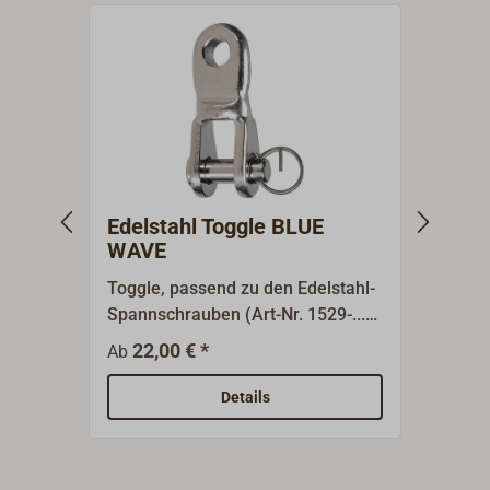
Edelstahl Toggle BLUE
Want
WAVE
SEL
Toggle, passend zu den Edelstahl-
Zum R
Spannschrauben (Art-Nr. 1529-...)
Edels
in entsprechender Qualität und
Frühj
22,00 € *
26,50
Ab
Größe.
und B
Details