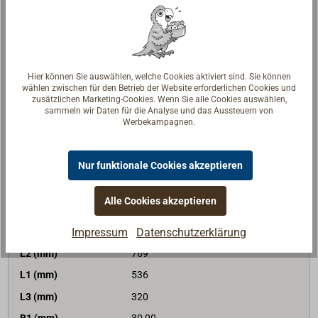
BRL (daN)
9400
134,51 €*
Preis (Stück)
netto:
113,03 €
Lieferzeit
Am Lager
Hier können Sie auswählen, welche Cookies aktiviert sind. Sie können
Merken
wählen zwischen für den Betrieb der Website erforderlichen Cookies und
zusätzlichen Marketing-Cookies. Wenn Sie alle Cookies auswählen,
sammeln wir Daten für die Analyse und das Aussteuern von
In den Warenkorb
Werbekampagnen.
Nur funktionale Cookies akzeptieren
Art-Nr.
1529-124
Alle Cookies akzeptieren
Gewinde
M24
Impressum
Datenschutzerklärung
G (mm)
24
L2 (mm)
769
L1 (mm)
536
L3 (mm)
320
B1 (mm)
30,00