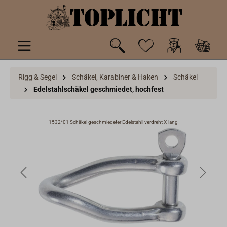
inhalt springen
Rigg & Segel
Schäkel, Karabiner & Haken
Schäkel
Edelstahlschäkel geschmiedet, hochfest
1532*01 Schäkel geschmiedeter Edelstahll verdreht X-lang