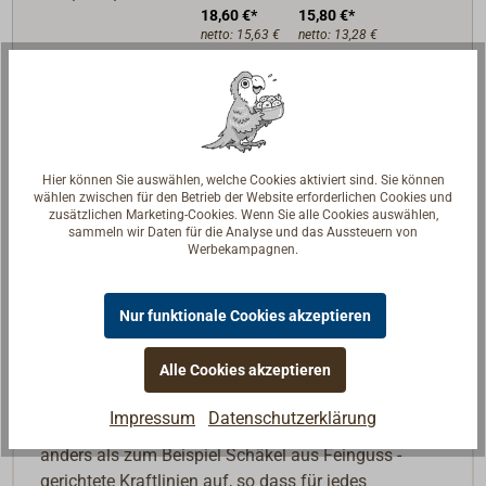
18,60 €*
15,80 €*
netto:
15,63 €
netto:
13,28 €
Lieferzeit
Am Lager
Merken
In den Warenkorb
Hier können Sie auswählen, welche Cookies aktiviert sind. Sie können
wählen zwischen für den Betrieb der Website erforderlichen Cookies und
zusätzlichen Marketing-Cookies. Wenn Sie alle Cookies auswählen,
sammeln wir Daten für die Analyse und das Aussteuern von
Werbekampagnen.
Beschreibung
Nur funktionale Cookies akzeptieren
Geschmiedeter Schäkel, verdrehte, lange Form.
Alle Cookies akzeptieren
Europäisches Markenprodukt aus hochwertigem und
hoch korrosionsfestem Edelstahl 1.4404 (AISI316L).
Impressum
Datenschutzerklärung
Geschmiedete Schäkel weisen im Molekulargefüge -
anders als zum Beispiel Schäkel aus Feinguss -
gerichtete Kraftlinien auf, so dass für jedes