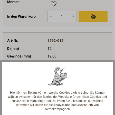
Merken
In den Warenkorb
Art-Nr.
1562-012
D (mm)
12
Gewinde (mm)
12,00
B1 (mm)
24
H (mm)
43
BRL (daN)
6000
Preis (Stück)
Bis 4
Stk
Ab 5
Stk
69,00 €*
58,60 €*
Hier können Sie auswählen, welche Cookies aktiviert sind. Sie können
wählen zwischen für den Betrieb der Website erforderlichen Cookies und
netto:
57,98 €
netto:
49,24 €
zusätzlichen Marketing-Cookies. Wenn Sie alle Cookies auswählen,
sammeln wir Daten für die Analyse und das Aussteuern von
Lieferzeit
Am Lager
Werbekampagnen.