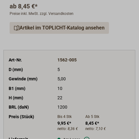
Schmiedeteil die gleichen Festigkeiten anzusetzen
ab
8,45 €*
sind!
Preise inkl. MwSt. zzgl. Versandkosten
Bei Anwendung in sicherheitsrelevanten Bereichen
wird die Verwendung geschmiedeter Teile unbedingt
Artikel im TOPLICHT-Katalog ansehen
empfohlen.
Für alle geschmiedeten Edelstahlartikel gilt, dass sie
nicht plötzlich brechen, sondern sich frühzeitig
verformen. Ein nicht unerheblicher Sicherheitsaspekt,
Art-Nr.
1562-005
da eine Überlastung auch optisch erkennbar ist.
D (mm)
5
Wer auf Nummer Sicher gehen will sollte Edelstahl-
Gewinde (mm)
5,00
Schäkel im normalen Gebrauch mit maximal 1/4 der
B1 (mm)
10
angegebenen Bruchlast (BRL) belasten.
Für das
Heben der Lasten sollten nur getestete Schäkel mit
H (mm)
22
einer angegeben sicheren Arbeitslast (SWL)
BRL (daN)
1200
verwendet werden.
Preis (Stück)
Bis 4
Stk
Ab 5
Stk
9,95 €*
8,45 €*
netto:
8,36 €
netto:
7,10 €