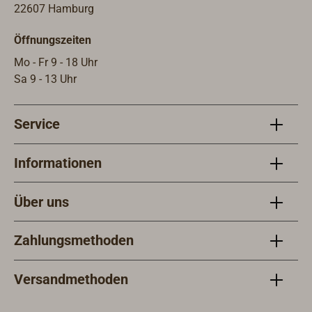
Schmiede in den letzten Jahrzehnten
22607 Hamburg
immer weiterentwickelt. Für die
Öffnungszeiten
Industrie sind alle WICHARD-Schäkel
mit einem Working Load Limit (WLL)
Mo - Fr 9 - 18 Uhr
gestempelt. Dies ist die maximal
Sa 9 - 13 Uhr
zulässige Arbeitslast für das Heben
von Lasten im gewerblichen Bereich.
Service
Weiterhin gibt WICHARD neben der
Bruchlast (BRL) auch noch eine
maximal sinnvolle Arbeitslast (WL)
Informationen
im Yachtsportbereich an.
Über uns
Zahlungsmethoden
Versandmethoden