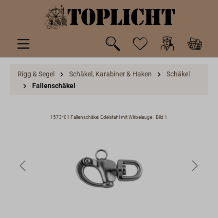
inhalt springen
Rigg & Segel
Schäkel, Karabiner & Haken
Schäkel
Fallenschäkel
1573*01 Fallenschäkel Edelstahl mit Wirbelauge - Bild 1