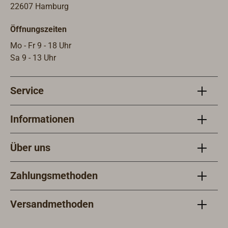
Schmiede in den letzten Jahrzehnten
22607 Hamburg
immer weiterentwickelt. Für die
Öffnungszeiten
Industrie sind alle WICHARD-Schäkel
mit einem Working Load Limit (WLL)
Mo - Fr 9 - 18 Uhr
gestempelt. Dies ist die maximal
Sa 9 - 13 Uhr
zulässige Arbeitslast für das Heben
von Lasten im gewerblichen Bereich.
Service
Weiterhin gibt WICHARD neben der
Bruchlast (BRL) auch noch eine
maximal sinnvolle Arbeitslast (WL)
Informationen
im Yachtsportbereich an.
Über uns
Zahlungsmethoden
Versandmethoden