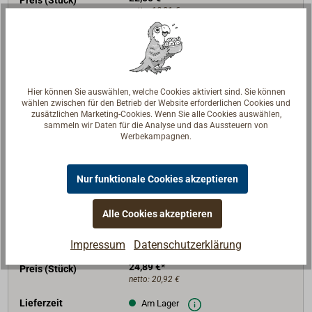
netto:
18,91 €
Lieferzeit
Am Lager
Merken
Hier können Sie auswählen, welche Cookies aktiviert sind. Sie können
In den Warenkorb
wählen zwischen für den Betrieb der Website erforderlichen Cookies und
zusätzlichen Marketing-Cookies. Wenn Sie alle Cookies auswählen,
sammeln wir Daten für die Analyse und das Aussteuern von
Werbekampagnen.
Art-Nr.
1535-100
Nur funktionale Cookies akzeptieren
L (mm)
100
D1 (mm)
34
Alle Cookies akzeptieren
B1 (mm)
18
Impressum
Datenschutzerklärung
BRL (daN)
2000
24,89 €*
Preis (Stück)
netto:
20,92 €
Lieferzeit
Am Lager