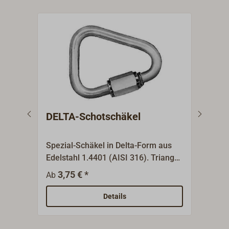
DELTA-Schotschäkel
Del
MAI
Spezial-Schäkel in Delta-Form aus
Qual
Edelstahl 1.4401 (AISI 316). Triangel
Werk
z. B. als Verbindungsschäkel für
herge
3,75 € *
9
Ab
Ab
Sicherungsleinen.
Schäk
(WLL
Details
Zulas
die 5