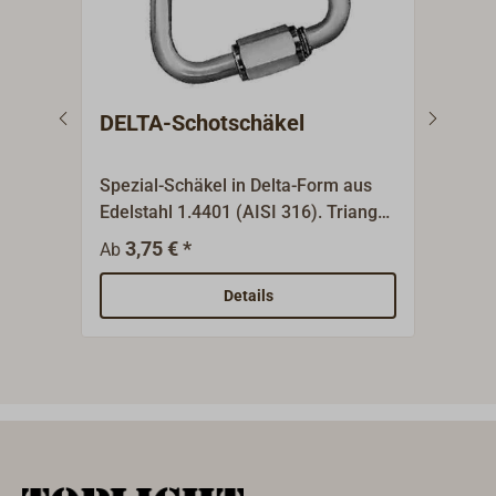
DELTA-Schotschäkel
Del
MAI
Spezial-Schäkel in Delta-Form aus
Qual
Edelstahl 1.4401 (AISI 316). Triangel
Werk
z. B. als Verbindungsschäkel für
herge
3,75 € *
9
Ab
Ab
Sicherungsleinen.
Schäk
(WLL
Details
Zulas
die 5