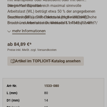
integrierten Bändsel.
Die im Yachtsportbereich maximal sinnvolle
Arbeitslast (WL) beträgt etwa 50 % der angegebenen
Geschmiedet aus HR -Edelstahl (high resistant), hohe
Bruchlast (BRL). Siehe hierzu auch die WICHARD-
Bruch- und Arbeitslasten. Werkstoff 1.4542 (17.4PH?/
Broschüre unten unter Downloads & Informationen.
AISI 630).
mehr Informationen
Seit nunmehr 100 Jahren steht die französische
ab
84,89 €*
Schmiede WICHARD für höchste Qualität und
Preise inkl. MwSt. zzgl. Versandkosten
Sicherheit. Viele Extrem- und Regattasegler sind von
der Zuverlässigkeit der WICHARD-Produkte überzeugt
Artikel im TOPLICHT-Katalog ansehen
und haben diese in enger Zusammenarbeit mit der
Schmiede in den letzten Jahrzehnten immer
weiterentwickelt.
Art-Nr.
1533-080
L (mm)
80
D1 (mm)
14