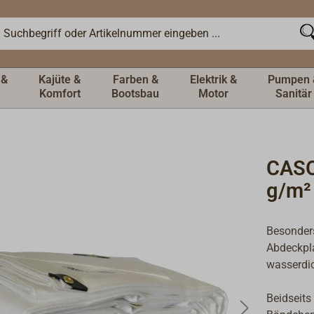
 &
Kajüte &
Farben &
Elektrik &
Pumpen 
Komfort
Bootsbau
Motor
Sanitär
CASO
g/m²
Besonders
Abdeckpla
wasserdic
Beidseits