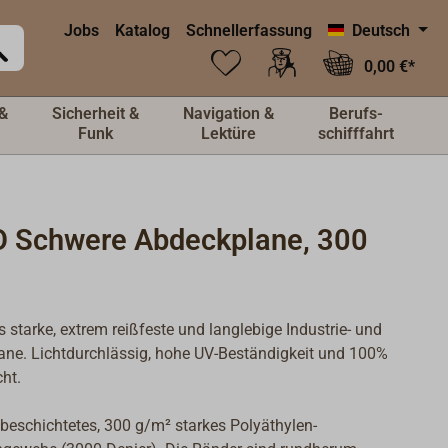
Jobs
Katalog
Schnellerfassung
Deutsch
0,00 €*
&
Sicherheit &
Navigation &
Berufs-
Funk
Lektüre
schifffahrt
 Schwere Abdeckplane, 300
 starke, extrem reißfeste und langlebige Industrie- und
ne. Lichtdurchlässig, hohe UV-Beständigkeit und 100%
ht.
 beschichtetes, 300 g/m² starkes Polyäthylen-