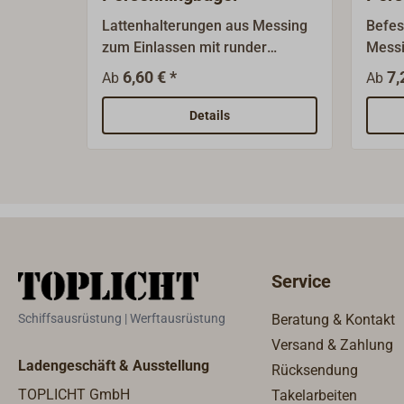
Lattenhalterungen aus Messing
Befes
zum Einlassen mit runder
Messi
Grundplatte (D 30
Ansch
6,60 € *
7,
Ab
Ab
mm).Oberfläche poliert oder
oder 
verchromt.Für Latten 18 x 2 mm.
mm.
Details
Service
Schiffsausrüstung | Werftausrüstung
Beratung & Kontakt
Versand & Zahlung
Ladengeschäft & Ausstellung
Rücksendung
TOPLICHT GmbH
Takelarbeiten