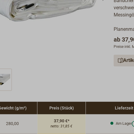
Bändchen
verschwei
Messingös
Planenma
ab
37,9
Preise inkl.
Arti
Gewicht (g/m²)
Preis (Stück)
Lieferzeit
37,90 €*
280,00
Am Lager
netto:
31,85 €