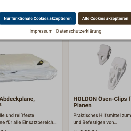
Nur funktionale Cookies akzeptieren
Alle Cookies akzeptieren
Impressum
Datenschutzerklärung
Abdeckplane,
HOLDON Ösen-Clips f
²
Planen
ile und reißfeste
Praktisches Hilfsmittel zu
ne für alle Einsatzbereiche.
und Befestigen von
hlässig, hohe UV-
Kunststoffplanen. Zur Mon