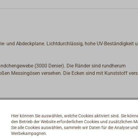
rie- und Abdeckplane. Lichtdurchlässig, hohe UV-Beständigkeit 
Bändchengewebe (3000 Denier). Die Ränder sind rundherum
roßen Messingösen versehen. Die Ecken sind mit Kunststoff verst
Hier können Sie auswählen, welche Cookies aktiviert sind. Sie kön
den Betrieb der Website erforderlichen Cookies und zusätzlichen 
Sie alle Cookies auswählen, sammeln wir Daten für die Analyse un
Werbekampagnen.