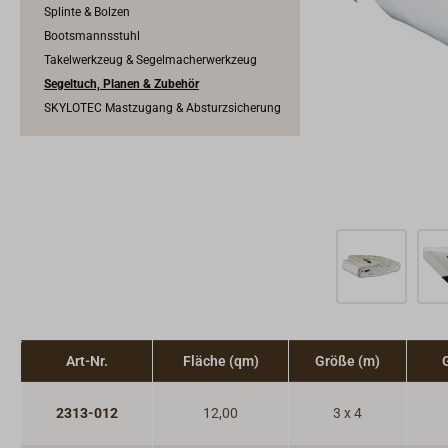
Splinte & Bolzen
Bootsmannsstuhl
Takelwerkzeug & Segelmacherwerkzeug
Segeltuch, Planen & Zubehör
SKYLOTEC Mastzugang & Absturzsicherung
Art-Nr.
Fläche (qm)
Größe (m)
2313-012
12,00
3 x 4