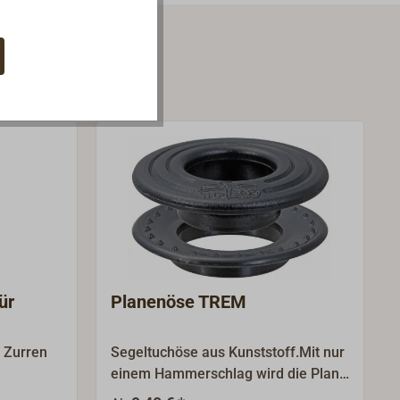
ür
Planenöse TREM
m Zurren
Segeltuchöse aus Kunststoff.Mit nur
einem Hammerschlag wird die Plane
tage
gelocht und die Öse fest fixiert. Bei