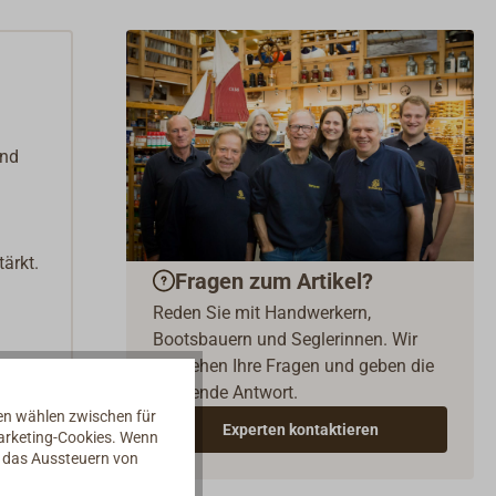
und
ärkt.
Fragen zum Artikel?
Reden Sie mit Handwerkern,
Bootsbauern und Seglerinnen. Wir
verstehen Ihre Fragen und geben die
passende Antwort.
nen wählen zwischen für
Experten kontaktieren
Marketing-Cookies. Wenn
d das Aussteuern von