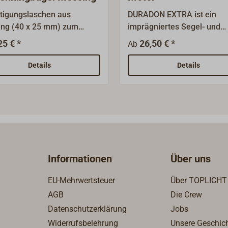
tigungslaschen aus
DURADON EXTRA ist ein
ng (40 x 25 mm) zum
imprägniertes Segel- und
rauben.Oberfläche poliert
Persenningtuch, gewebt au
25 € *
26,50 € *
Ab
verchromt.Für Latten 18 x 2
gesponnener Polyesterfase
Dieses Segeltuch ähnelt in
Details
Details
Aussehen und Griffigkeit T
aus Baumwolle, hat aber al
Vorteile der Kunstfaser:Se
gute UV-Beständigkeit,hoh
Abriebfestigkeitgute Reiß-
Weiterreißfestigkeit.Da
DURADON aufgrund der
Informationen
Über uns
traditionellen Webart
(Leinenbindung) erheblich
EU-Mehrwertsteuer
Über TOPLICHT
Reck aufweist als moderne
AGB
Die Crew
Kunststoffsegeltuche, sollt
Datenschutzerklärung
Jobs
der Verarbeitung zu Segeln
entsprechende Vorgaben
Widerrufsbelehrung
Unsere Geschic