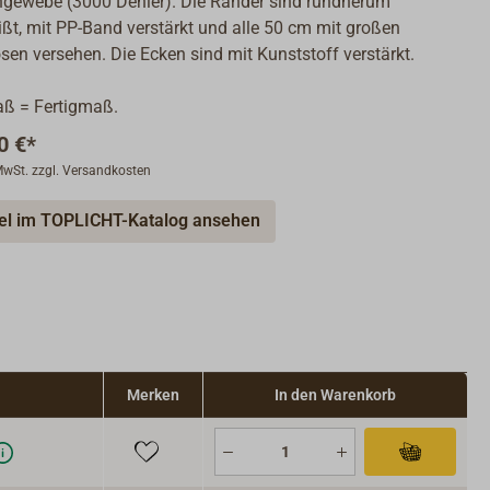
gewebe (3000 Denier). Die Ränder sind rundherum
ßt, mit PP-Band verstärkt und alle 50 cm mit großen
en versehen. Die Ecken sind mit Kunststoff verstärkt.
ß = Fertigmaß.
0 €*
 MwSt. zzgl. Versandkosten
kel im TOPLICHT-Katalog ansehen
Merken
In den Warenkorb