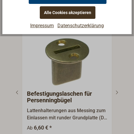
Weitere Artikel aus der
Kategorie Segeltuch, Planen
Alle Cookies akzeptieren
& Zubehör
Impressum
Datenschutzerklärung
Befestigungslaschen für
Bef
Persenningbügel
Per
Lattenhalterungen aus Messing zum
Befe
Einlassen mit runder Grundplatte (D
(40 
30 mm).Oberfläche poliert oder
Ansc
6,60 € *
7
Ab
Ab
verchromt.Für Latten 18 x 2 mm.
verc