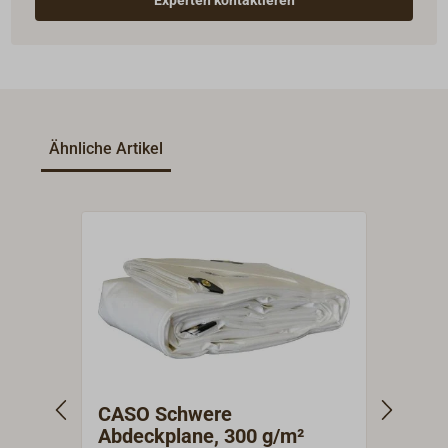
Experten kontaktieren
Ähnliche Artikel
CASO Schwere
STAB
Abdeckplane, 300 g/m²
250g