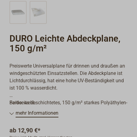
DURO Leichte Abdeckplane,
150 g/m²
Preiswerte Universalplane für drinnen und draußen an
windgeschützten Einsatzstellen. Die Abdeckplane ist
Lichtdurchlässig, hat eine hohe UV-Beständigkeit und
ist 100 % wasserdicht.
Beidseits beschichtetes, 150 g/m² starkes Polyäthylen-
Farbe: weiß.
Bändchengewebe (850 Denier). Die Ränder sind
mehr Informationen
rundherum verschweißt, mit PP-Band verstärkt und
alle 50 cm mit großen Aluminiumösen versehen. Die
ab
12,90 €*
Ecken sind mit Kunststoff verstärkt.