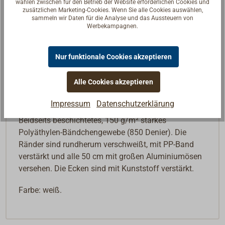
wählen zwischen für den Betrieb der Website erforderlichen Cookies und
zusätzlichen Marketing-Cookies. Wenn Sie alle Cookies auswählen,
sammeln wir Daten für die Analyse und das Aussteuern von
Werbekampagnen.
Beschreibung
Nur funktionale Cookies akzeptieren
Preiswerte Universalplane für drinnen und draußen
an windgeschützten Einsatzstellen. Die Abdeckplane
Alle Cookies akzeptieren
ist Lichtdurchlässig, hat eine hohe UV-Beständigkeit
und ist 100 % wasserdicht.
Impressum
Datenschutzerklärung
Beidseits beschichtetes, 150 g/m² starkes
Polyäthylen-Bändchengewebe (850 Denier). Die
Ränder sind rundherum verschweißt, mit PP-Band
verstärkt und alle 50 cm mit großen Aluminiumösen
versehen. Die Ecken sind mit Kunststoff verstärkt.
Farbe: weiß.