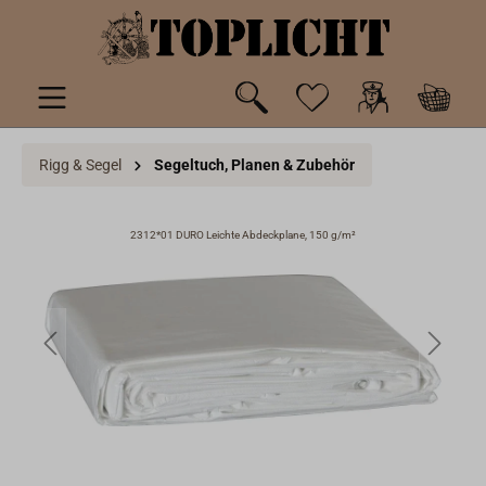
inhalt springen
Rigg & Segel
Segeltuch, Planen & Zubehör
2312*01 DURO Leichte Abdeckplane, 150 g/m²