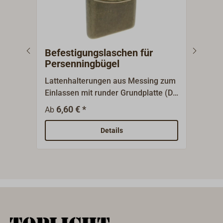
Befestigungslaschen für
Bef
Persenningbügel
Per
Lattenhalterungen aus Messing zum
Befe
Einlassen mit runder Grundplatte (D
(40 
30 mm).Oberfläche poliert oder
Ansc
6,60 € *
7
Ab
Ab
verchromt.Für Latten 18 x 2 mm.
verc
Details