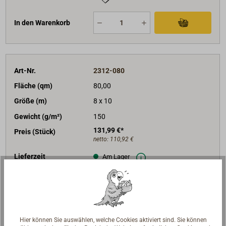
In den Warenkorb
Art-Nr.
2312-080
Fläche (qm)
80,00
Größe (m)
8 x 10
Gewicht (g/m²)
150
131,99 €*
Preis (Stück)
netto:
110,92 €
Lieferzeit
Am Lager
Merken
In den Warenkorb
Hier können Sie auswählen, welche Cookies aktiviert sind. Sie können