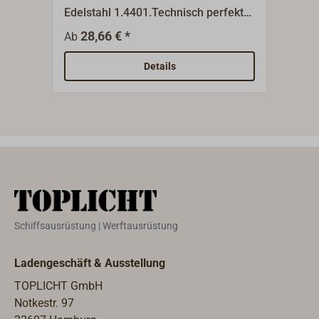
Edelstahl 1.4401.Technisch perfekte
Edel
Ausführung, Original "SEASURE": Die
unve
28,66 € *
3
Ab
Ab
"Nase" wird durch eine eingebaute
Splin
Feder sicher gehalten.In der Keep
Details
am Bolzenkopf kann ein
Sicherungsbändsel befestigt
werden.Weitere Größen auf Anfrage.
Schiffsausrüstung | Werftausrüstung
Ladengeschäft & Ausstellung
TOPLICHT GmbH
Notkestr. 97