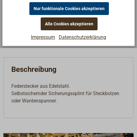
Lieferzeit
Am Lager
Nur funktionale Cookies akzeptieren
Merken
Alle Cookies akzeptieren
In den Warenkorb
Impressum
Datenschutzerklärung
Beschreibung
Federstecker aus Edelstahl.
Selbstsichernder Sicherungssplint für Steckbolzen
oder Wantenspanner.