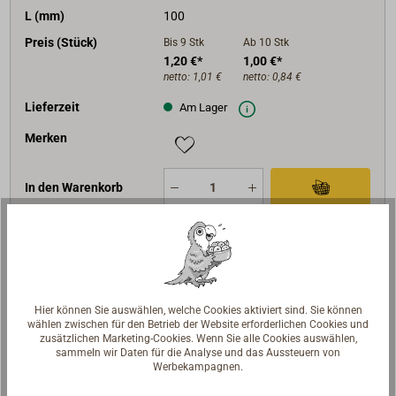
L (mm)
100
Preis (Stück)
Bis 9
Stk
Ab 10
Stk
1,20 €*
1,00 €*
netto:
1,01 €
netto:
0,84 €
Lieferzeit
Am Lager
Merken
In den Warenkorb
Art-Nr.
1595-060
D (mm)
6,00
Hier können Sie auswählen, welche Cookies aktiviert sind. Sie können
L (mm)
105
wählen zwischen für den Betrieb der Website erforderlichen Cookies und
zusätzlichen Marketing-Cookies. Wenn Sie alle Cookies auswählen,
Preis (Stück)
Bis 9
Stk
Ab 10
Stk
sammeln wir Daten für die Analyse und das Aussteuern von
Werbekampagnen.
3,40 €*
2,90 €*
netto:
2,86 €
netto:
2,44 €