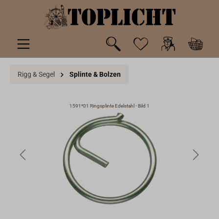
inhalt springen
Rigg & Segel
Splinte & Bolzen
1591*01 Ringsplinte Edelstahl - Bild 1