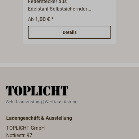
Federstecker aus
Selb
Edelstahl.Selbstsichernder
Edel
Sicherungssplint für Steckbolzen
Ausf
1,00 € *
2
Ab
Ab
oder Wantenspanner.
"Nas
Fede
Details
am B
Sich
werd
Schiffsausrüstung | Werftausrüstung
Ladengeschäft & Ausstellung
TOPLICHT GmbH
Notkestr. 97