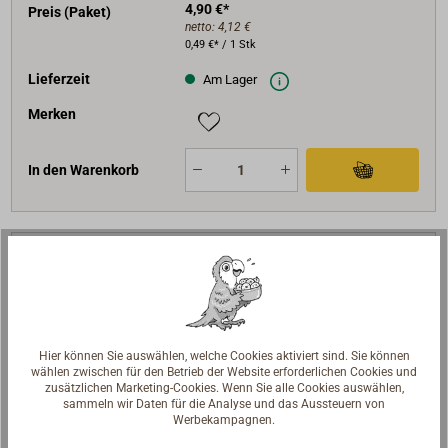
4,90 €*
Preis (Paket)
netto:
4,12 €
0,49 €* / 1 Stk
Lieferzeit
Am Lager
Merken
In den Warenkorb
Art-Nr.
1591-025
Ausführung
Edelstahl
M (mm)
2,00
D (mm)
25
Hier können Sie auswählen, welche Cookies aktiviert sind. Sie können
wählen zwischen für den Betrieb der Website erforderlichen Cookies und
Stk / Packung
10
zusätzlichen Marketing-Cookies. Wenn Sie alle Cookies auswählen,
sammeln wir Daten für die Analyse und das Aussteuern von
4,90 €*
Preis (Paket)
Werbekampagnen.
netto:
4,12 €