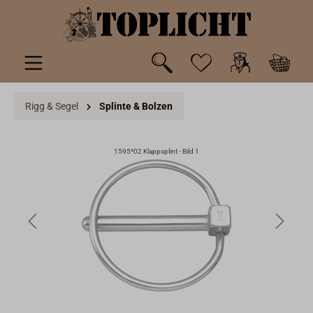
inhalt springen
Rigg & Segel
Splinte & Bolzen
1595*02 Klappsplint - Bild 1