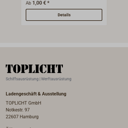
Sicherungssplint für Steckbolzen
Ausf
1,00 € *
2
Ab
Ab
oder Wantenspanner.
"Nas
Fede
Details
am B
Sich
werd
Schiffsausrüstung | Werftausrüstung
Ladengeschäft & Ausstellung
TOPLICHT GmbH
Notkestr. 97
22607 Hamburg