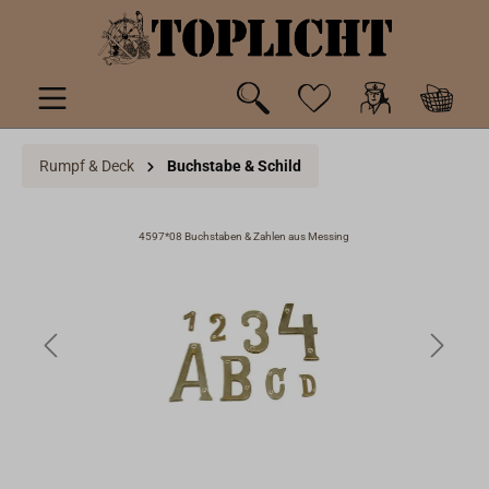
inhalt springen
Rumpf & Deck
Buchstabe & Schild
4597*08 Buchstaben & Zahlen aus Messing