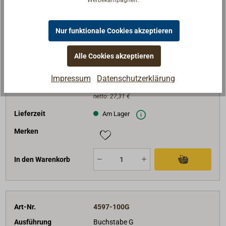
Werbekampagnen.
Art-Nr.
4597-100F
Ausführung
Buchstabe F
Nur funktionale Cookies akzeptieren
Höhe (mm)
100
Alle Cookies akzeptieren
Breite (mm)
58
Gewicht (g)
130
Impressum
Datenschutzerklärung
32,50 €*
Preis (Stück)
netto:
27,31 €
Lieferzeit
Am Lager
Merken
In den Warenkorb
Art-Nr.
4597-100G
Ausführung
Buchstabe G