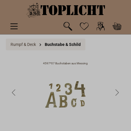
inhalt springen
Rumpf & Deck
Buchstabe & Schild
4597*07 Buchstaben aus Messing