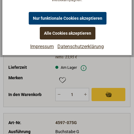
Werbekampagnen.
Art-Nr.
4597-075F
Ausführung
Buchstabe F
Nur funktionale Cookies akzeptieren
Höhe (mm)
75
Alle Cookies akzeptieren
Breite (mm)
48
Gewicht (g)
70
Impressum
Datenschutzerklärung
28,50 €*
Preis (Stück)
netto:
23,95 €
Lieferzeit
Am Lager
Merken
In den Warenkorb
Art-Nr.
4597-075G
Ausführung
Buchstabe G