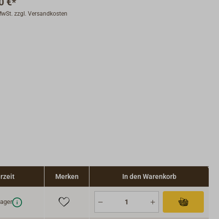
0 €*
 MwSt. zzgl. Versandkosten
rzeit
Merken
In den Warenkorb
ager