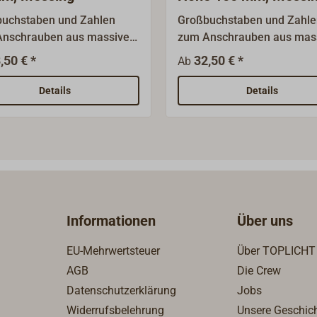
uchstaben und Zahlen
Großbuchstaben und Zahle
Anschrauben aus massivem
zum Anschrauben aus mas
ngguss mit polierter
Messingguss mit polierter
,50 € *
32,50 € *
Ab
läche.Umlaute müssen aus
Oberfläche.Umlaute müsse
 Kombination von
einer Kombination von
Details
Details
taben und den passenden
Buchstaben und den pass
en gebildet
Punkten gebildet
n.Materialstärke: ca. 6
werden.Materialstärke: ca.
nötigte Schrauben: ∅ 3,5
mm.Benötigte Schrauben: 
mm.
Informationen
Über uns
EU-Mehrwertsteuer
Über TOPLICHT
AGB
Die Crew
Datenschutzerklärung
Jobs
Widerrufsbelehrung
Unsere Geschic