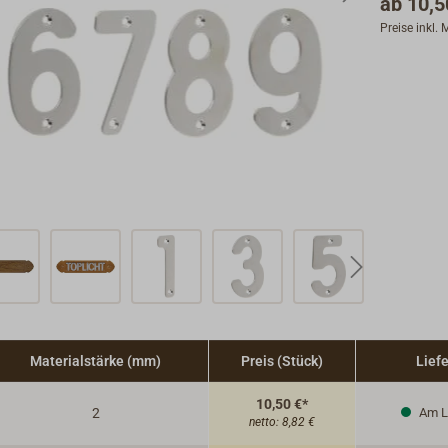
ab
10,5
Preise inkl.
Materialstärke (mm)
Preis (Stück)
Liefe
10,50 €*
2
Am L
netto:
8,82 €