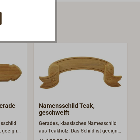
erade
Namensschild Teak,
geschweift
sschild
Gerades, klassisches Namesschild
t geeignet
aus Teakholz. Das Schild ist geeignet
zum Aufschrauben von