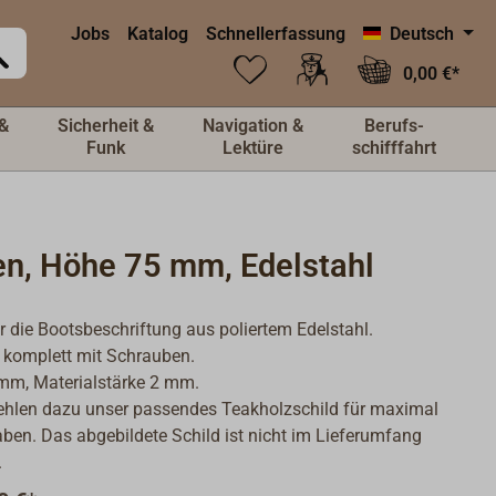
Jobs
Katalog
Schnellerfassung
Deutsch
0,00 €*
&
Sicherheit &
Navigation &
Berufs-
Funk
Lektüre
schifffahrt
en, Höhe 75 mm, Edelstahl
r die Bootsbeschriftung aus poliertem Edelstahl.
 komplett mit Schrauben.
mm, Materialstärke 2 mm.
ehlen dazu unser passendes Teakholzschild für maximal
ben. Das abgebildete Schild ist nicht im Lieferumfang
.