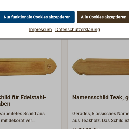
Nur funktionale Cookies akzeptieren
Alle Cookies akzeptieren
Impressum
Datenschutzerklärung
hild für Edelstahl-
Namensschild Teak, g
aben
arbeitetes Schild aus
Gerades, klassisches Name
 mit dekorativer
aus Teakholz. Das Schild is
ng an den Enden. Die
zum Aufschrauben von