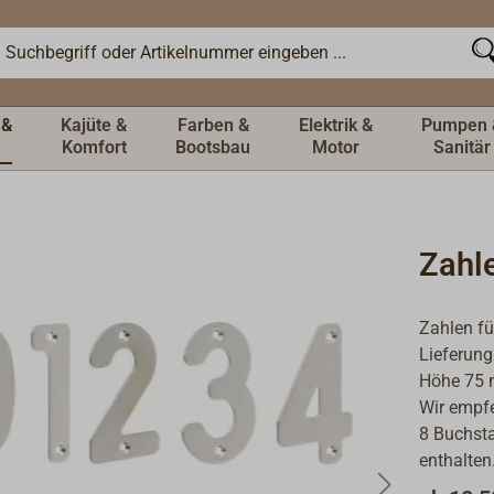
 &
Kajüte &
Farben &
Elektrik &
Pumpen 
Komfort
Bootsbau
Motor
Sanitär
Zahl
Zahlen fü
Lieferung
Höhe 75 
Wir empf
8 Buchsta
enthalten