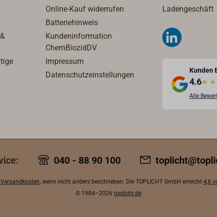
Online-Kauf widerrufen
Ladengeschäft
Batteriehinweis
 &
Kundeninformation
ChemBiozidDV
tige
Impressum
Kunden 
Datenschutzeinstellungen
4.6
★
★
Alle Bewe
vice:
040 - 88 90 100
toplicht@topli
.
Versandkosten
, wenn nicht anders beschrieben. Die TOPLICHT GmbH erreicht
4,6 
© 1984–2026
toplicht.de