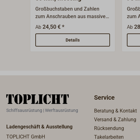
Großbuchstaben und Zahlen
Großb
zum Anschrauben aus massivem
zum 
Messingguss mit polierter
Messi
24,50 € *
28
Ab
Ab
Oberfläche.Umlaute müssen aus
Oberf
einer Kombination von
einer
Details
Buchstaben und den passenden
Buchs
Punkten gebildet
Punkt
werden.Materialstärke: ca. 5
werde
mm.Benötigte Schrauben: ∅ 3
mm.Be
mm.
mm.
Service
Schiffsausrüstung | Werftausrüstung
Beratung & Kontakt
Versand & Zahlung
Ladengeschäft & Ausstellung
Rücksendung
TOPLICHT GmbH
Takelarbeiten