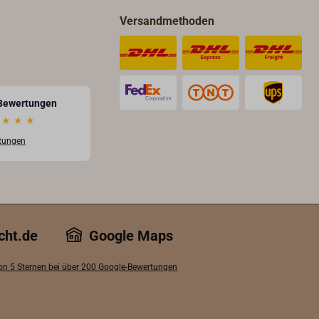
Versandmethoden
Bewertungen
★
★
★
rtungen
cht.de
Google Maps
von 5 Sternen bei über 200 Google-Bewertungen