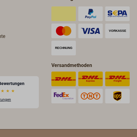
hte
Versandmethoden
Bewertungen
★
★
★
rtungen