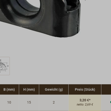
B (mm)
H (mm)
Gewicht (g)
Preis (Stück)
3,20 €*
10
15
2
netto:
2,69 €