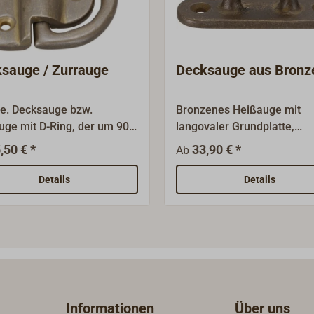
sauge / Zurrauge
Decksauge aus Bronz
e. Decksauge bzw.
Bronzenes Heißauge mit
uge mit D-Ring, der um 90
langovaler Grundplatte,
geklappt werden
Oberfläche: feinmatt
,50 € *
33,90 € *
Ab
Material: Gussbronze,
getrommelt.
läche: feinmatt getrommelt
Details
Details
Informationen
Über uns