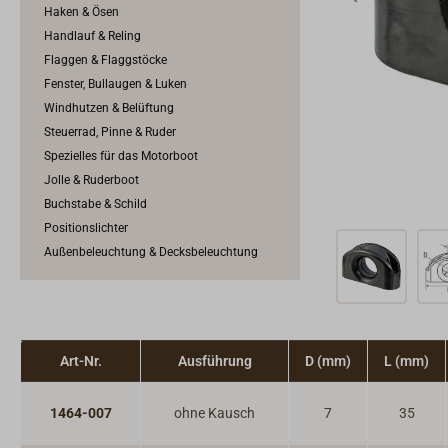
Haken & Ösen
Handlauf & Reling
Flaggen & Flaggstöcke
Fenster, Bullaugen & Luken
Windhutzen & Belüftung
Steuerrad, Pinne & Ruder
Spezielles für das Motorboot
Jolle & Ruderboot
Buchstabe & Schild
Positionslichter
Außenbeleuchtung & Decksbeleuchtung
Art-Nr.
Ausführung
D (mm)
L (mm)
1464-007
ohne Kausch
7
35