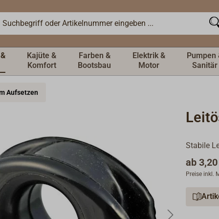
 &
Kajüte &
Farben &
Elektrik &
Pumpen 
Komfort
Bootsbau
Motor
Sanitär
um Aufsetzen
Leitö
Stabile L
ab
3,20
Preise inkl.
Arti