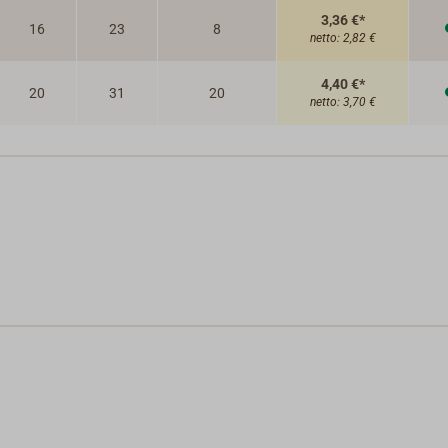
3,36 €*
16
23
8
netto:
2,82 €
4,40 €*
20
31
20
netto:
3,70 €