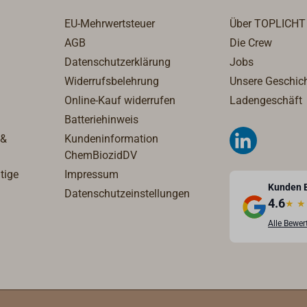
EU-Mehrwertsteuer
Über TOPLICHT
AGB
Die Crew
Datenschutzerklärung
Jobs
Widerrufsbelehrung
Unsere Geschic
Online-Kauf widerrufen
Ladengeschäft
Batteriehinweis
 &
Kundeninformation
ChemBiozidDV
tige
Impressum
Kunden 
Datenschutzeinstellungen
4.6
★
★
Alle Bewe