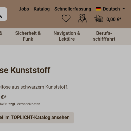
Jobs
Katalog
Schnellerfassung
Deutsch
0,00 €*
&
Sicherheit &
Navigation &
Berufs-
Funk
Lektüre
schifffahrt
se Kunststoff
eitöse aus schwarzem Kunststoff.
 €*
 MwSt. zzgl. Versandkosten
kel im TOPLICHT-Katalog ansehen