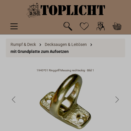
inhalt springen
Rumpf & Deck
Decksaugen & Leitösen
mit Grundplatte zum Aufsetzen
1940*01 Ringgriff Messing rechteckig - Bild 1