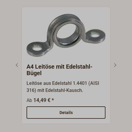
A4 Leitöse mit Edelstahl-
Dec
Bügel
Leitöse aus Edelstahl 1.4401 (AISI
Bron
316) mit Edelstahl-Kausch.
mit 
werd
14,49 € *
8
Ab
Ab
Ober
Details