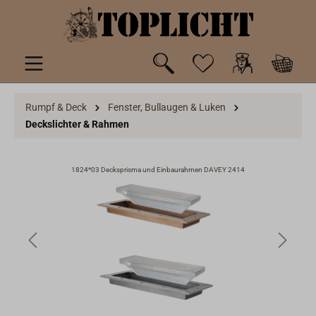
inhalt springen
Rumpf & Deck
Fenster, Bullaugen & Luken
Deckslichter & Rahmen
 7
1824*03 Decksprisma und Einbaurahmen DAVEY 2414
1