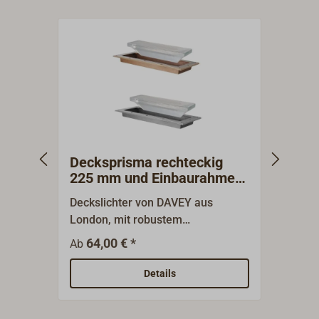
Decksprisma rechteckig
Deck
225 mm und Einbaurahmen
300 
DAVEY
DAV
Deckslichter von DAVEY aus
Decks
London, mit robustem
Londo
Einbaurahmen aus polierter
Einba
64,00 € *
11
Ab
Ab
Gussbronze. Besonders gut
Gussb
geeignet für dünne Decks aus GFK,
geeig
Details
Sperrholz oder Metall. Das
Sperr
geriffelte Glas bringt durch die
geriff