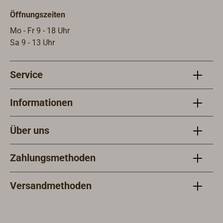
müss
Öffnungszeiten
werd
bei 
Mo - Fr 9 - 18 Uhr
geri
Sa 9 - 13 Uhr
in d
Meta
Service
mit 
Informationen
Über uns
Zahlungsmethoden
Versandmethoden