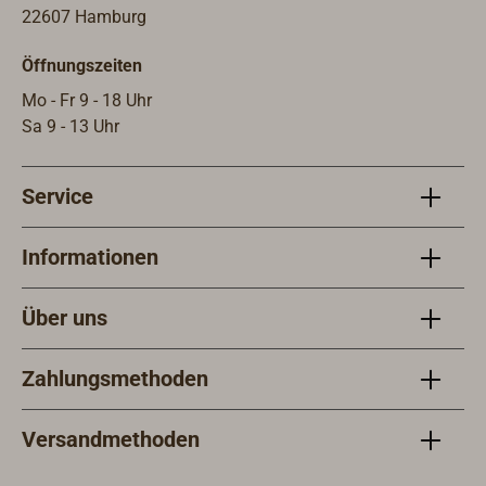
zusa
22607 Hamburg
müss
Öffnungszeiten
werd
bei 
Mo - Fr 9 - 18 Uhr
geri
Sa 9 - 13 Uhr
in d
Meta
Service
mit 
Informationen
Über uns
Zahlungsmethoden
Versandmethoden