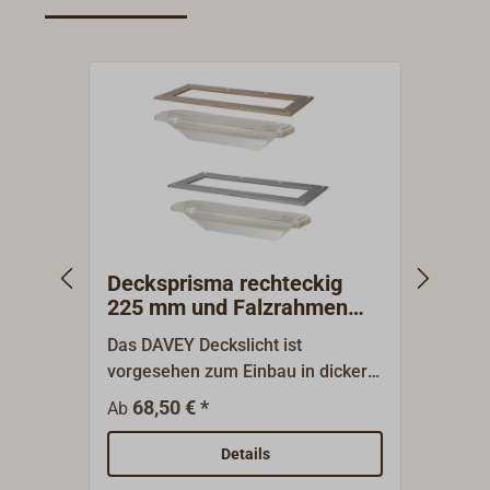
Decksprisma rechteckig
Deck
225 mm und Falzrahmen
mit 
DAVEY
Das DAVEY Deckslicht ist
Diese
vorgesehen zum Einbau in dickere
vorge
traditionelle Holzdecks: Der
tradit
68,50 € *
59
Ab
Ab
Glaskorpus wird direkt in den
Glasko
passenden Ausschnitt im Deck
passe
Details
eingesetzt und eingedichtet, ein
einges