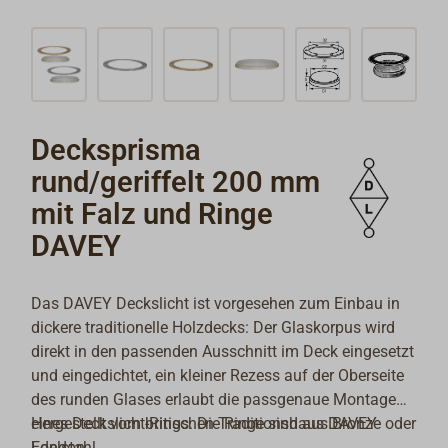
Decksprisma
rund/geriffelt 200 mm
mit Falz und Ringe
DAVEY
Das DAVEY Deckslicht ist vorgesehen zum Einbau in
dickere traditionelle Holzdecks: Der Glaskorpus wird
direkt in den passenden Ausschnitt im Deck eingesetzt
und eingedichtet, ein kleiner Rezess auf der Oberseite
des runden Glases erlaubt die passgenaue Montage
eines Deckslicht-Rings. Die Ringe sind aus Bronze oder
Hergestellt vom britischen Traditionshaus DAVEY
Edelstahl.
London.