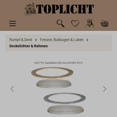
inhalt springen
Rumpf & Deck
Fenster, Bullaugen & Luken
Deckslichter & Rahmen
d 6
1821*01 Deckslicht 200 mm DAVEY 2412
1821