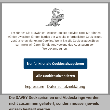
Das DAVEY Deckslicht ist vorgesehen zum Einbau in
dickere traditionelle Holzdecks: Der Glaskorpus wird
direkt in den passenden Ausschnitt im Deck
eingesetzt und eingedichtet, ein kleiner Rezess auf
der Oberseite des runden Glases erlaubt die
Hier können Sie auswählen, welche Cookies aktiviert sind. Sie können
passgenaue Montage eines Deckslicht-Rings. Die
wählen zwischen für den Betrieb der Website erforderlichen Cookies und
zusätzlichen Marketing-Cookies. Wenn Sie alle Cookies auswählen,
Ringe sind aus Bronze oder Edelstahl.
sammeln wir Daten für die Analyse und das Aussteuern von
Werbekampagnen.
Hergestellt vom britischen Traditionshaus DAVEY
London.
Nur funktionale Cookies akzeptieren
Glaskorpus in klassisch schöner Form, der eine
außerordentlich gute Lichtstreuung erreicht. Die
Alle Cookies akzeptieren
traditionelle Methode, um Räume unter Deck effektiv
Impressum
Datenschutzerklärung
und gemütlich mit Tageslicht zu beleuchten.
Die DAVEY Decksprismen und Abdeckringe werden
nicht zusammen geliefert, sondern müssen jeweils
einzeln bestellt werden.