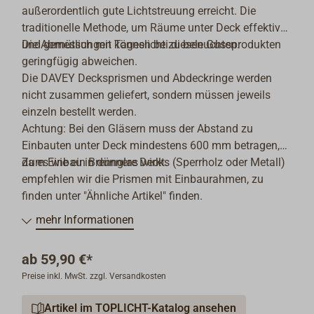
außerordentlich gute Lichtstreuung erreicht. Die
traditionelle Methode, um Räume unter Deck effektiv
und gemütlich mit Tageslicht zu beleuchten.
Die Abmessungen können bei diesen Gussprodukten
geringfügig abweichen.
Die DAVEY Decksprismen und Abdeckringe werden
nicht zusammen geliefert, sondern müssen jeweils
einzeln bestellt werden.
Achtung: Bei den Gläsern muss der Abstand zu
Einbauten unter Deck mindestens 600 mm betragen,
da es wie ein Brennglas wirkt.
Zum Einbau in dünnere Decks (Sperrholz oder Metall)
empfehlen wir die Prismen mit Einbaurahmen, zu
finden unter "Ähnliche Artikel" finden.
mehr Informationen
ab
59,90 €*
Preise inkl. MwSt. zzgl. Versandkosten
Artikel im TOPLICHT-Katalog ansehen