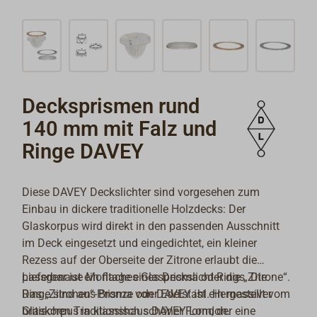
Decksprismen rund
140 mm mit Falz und
Ringe DAVEY
Diese DAVEY Deckslichter sind vorgesehen zum
Einbau in dickere traditionelle Holzdecks: Der
Glaskorpus wird direkt in den passenden Ausschnitt
im Deck eingesetzt und eingedichtet, ein kleiner
Rezess auf der Oberseite der Zitrone erlaubt die
passgenaue Montage eines Deckslicht-Rings. Die
Lieferbar ist ein flaches Glasprisma oder die „Zitrone“.
Ringe sind aus Bronze oder Edelstahl. Hergestellt vom
Das „Zitronen“-Prisma von DAVEY ist ein massiver
britischen Traditionshaus DAVEY London.
Glaskorpus in klassisch schöner Form, der eine