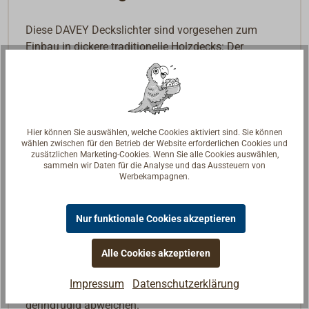
Diese DAVEY Deckslichter sind vorgesehen zum
Einbau in dickere traditionelle Holzdecks: Der
Glaskorpus wird direkt in den passenden Ausschnitt
im Deck eingesetzt und eingedichtet, ein kleiner
Rezess auf der Oberseite der Zitrone erlaubt die
passgenaue Montage eines Deckslicht-Rings. Die
Ringe sind aus Bronze oder Edelstahl. Hergestellt
Hier können Sie auswählen, welche Cookies aktiviert sind. Sie können
wählen zwischen für den Betrieb der Website erforderlichen Cookies und
vom britischen Traditionshaus DAVEY London.
zusätzlichen Marketing-Cookies. Wenn Sie alle Cookies auswählen,
sammeln wir Daten für die Analyse und das Aussteuern von
Lieferbar ist ein flaches Glasprisma oder die
Werbekampagnen.
„Zitrone“. Das „Zitronen“-Prisma von DAVEY ist ein
massiver Glaskorpus in klassisch schöner Form, der
Nur funktionale Cookies akzeptieren
eine außerordentlich gute Lichtstreuung erreicht. Die
traditionelle Methode, um Räume unter Deck effektiv
Alle Cookies akzeptieren
und gemütlich mit Tageslicht zu beleuchten.
Impressum
Datenschutzerklärung
Die Abmessungen können bei diesen Gussprodukten
geringfügig abweichen.