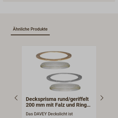
Ähnliche Produkte
Decksprisma rund/geriffelt
Deck
200 mm mit Falz und Ringe
110 
DAVEY
DAV
Das DAVEY Deckslicht ist
Das D