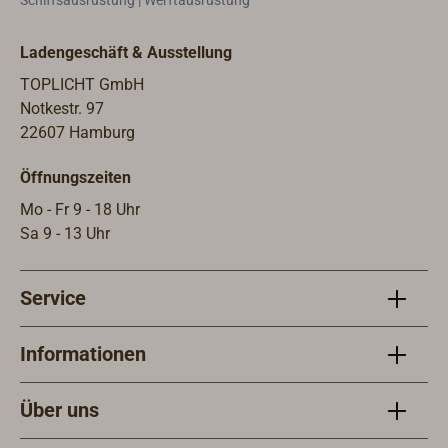
Schiffsausrüstung | Werftausrüstung
bestellt werden.
errei
um R
Ladengeschäft & Ausstellung
gemü
bele
TOPLICHT GmbH
und 
Notkestr. 97
zusa
22607 Hamburg
müss
Öffnungszeiten
werd
bei 
Mo - Fr 9 - 18 Uhr
geri
Sa 9 - 13 Uhr
in d
Meta
Service
mit 
Informationen
Über uns