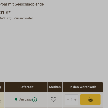
erbar mit Seeschlagblende.
01 €*
 MwSt. zzgl. Versandkosten
)
Lieferzeit
Merken
In den Warenkorb
Am Lager
€