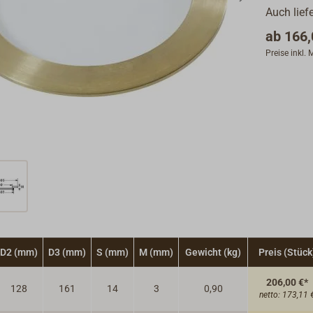
Auch lief
ab
166,
Preise inkl.
D2 (mm)
D3 (mm)
S (mm)
M (mm)
Gewicht (kg)
Preis (Stück
206,00 €*
128
161
14
3
0,90
netto:
173,11 