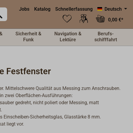
Jobs
Katalog
Schnellerfassung
Deutsch
0,00 €*
&
Sicherheit &
Navigation &
Berufs-
Funk
Lektüre
schifffahrt
e Festfenster
er. Mittelschwere Qualität aus Messing zum Anschrauben.
 in zwei Oberflächen-Ausführungen:
sauber gedreht, nicht poliert oder Messing, matt
.
s Einscheiben-Sicherheitsglas, Glasstärke 8 mm.
kat liegt vor.