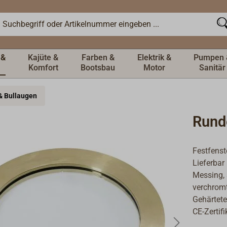
 &
Kajüte &
Farben &
Elektrik &
Pumpen 
Komfort
Bootsbau
Motor
Sanitär
 & Bullaugen
Rund
Festfenst
Lieferbar
Messing, 
verchromt
Gehärtete
CE-Zertifi