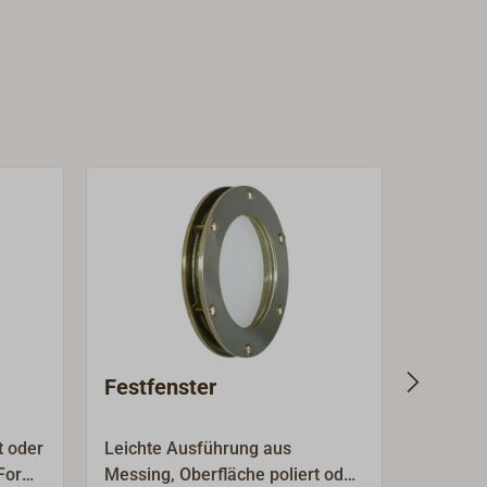
Festfenster
Festfe
Bronz
t oder
Leichte Ausführung aus
Solides
Form,
Messing, Oberfläche poliert oder
klassis