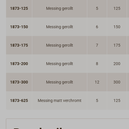
1873-125
Messing gerollt
5
125
1873-150
Messing gerollt
6
150
1873-175
Messing gerollt
7
175
1873-200
Messing gerollt
8
200
1873-300
Messing gerollt
12
300
1873-625
Messing matt verchromt
5
125