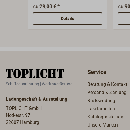
schmale Form, gebohrt. FORESTI
29,00 € *
90
Ab
Ab
& SUARDI Aus einem
Handwerksbetrieb entwickelte
Details
sich seit 1961 die
norditalienische
Messinggießerei FORESTI &
SUARDI zu einem modernen
Industriebetrieb, der seine
traditionellen Wurzeln nicht
vergessen hat. Heute fertigt
Service
FORESTI Bootsbeschläge,
Schiffsfenster, Sanitärzubehör,
Schiffsausrüstung | Werftausrüstung
Beratung & Kontakt
Innenbeschläge und vor allem
Versand & Zahlung
ein breites Sortiment
Ladengeschäft & Ausstellung
Rücksendung
hochwertiger Leuchten für den
Schiffs- und Landgebrauch.
TOPLICHT GmbH
Takelarbeiten
Notkestr. 97
Katalogbestellung
22607 Hamburg
Unsere Marken