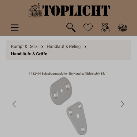
inhalt springen
Rumpf & Deck
Handlauf & Reling
Handläufe & Griffe
1482*04 Befestigungsplatten für Handlauf Edelstahl - Bild 1