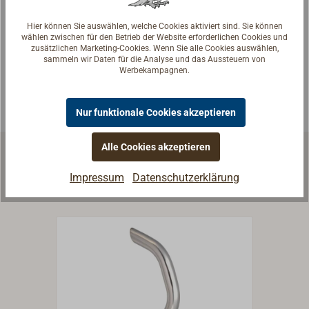
Reden Sie mit Handwerkern, Bootsbauern und
Hier können Sie auswählen, welche Cookies aktiviert sind. Sie können
Seglerinnen. Wir verstehen Ihre Fragen und geben die
wählen zwischen für den Betrieb der Website erforderlichen Cookies und
passende Antwort.
zusätzlichen Marketing-Cookies. Wenn Sie alle Cookies auswählen,
sammeln wir Daten für die Analyse und das Aussteuern von
Experten kontaktieren
Werbekampagnen.
Nur funktionale Cookies akzeptieren
Alle Cookies akzeptieren
Ähnliche Produkte
Impressum
Datenschutzerklärung