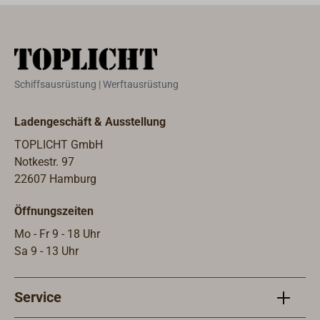
Schotwinden Typ 08 (1991-008)
Scho
montiert werden.Lieferung ohne
an d
Schotwinde.
(199
werd
Schiffsausrüstung | Werftausrüstung
Ladengeschäft & Ausstellung
TOPLICHT GmbH
Notkestr. 97
22607 Hamburg
Öffnungszeiten
Mo - Fr 9 - 18 Uhr
Sa 9 - 13 Uhr
Service