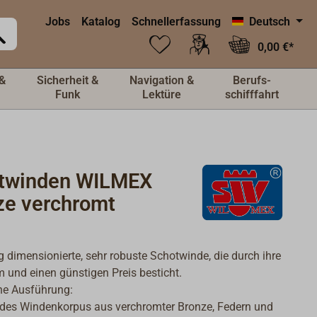
Jobs
Katalog
Schnellerfassung
Deutsch
0,00 €*
&
Sicherheit &
Navigation &
Berufs-
Funk
Lektüre
schifffahrt
twinden WILMEX
ze verchromt
 dimensionierte, sehr robuste Schotwinde, die durch ihre
m und einen günstigen Preis besticht.
he Ausführung:
e des Windenkorpus aus verchromter Bronze, Federn und