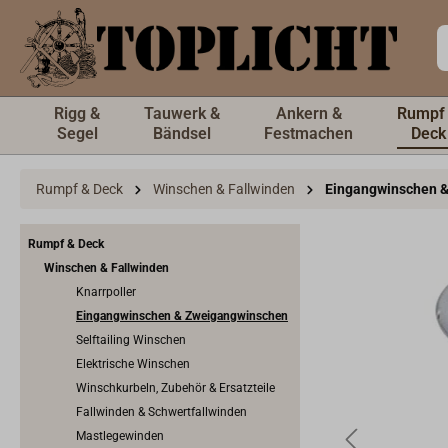
inhalt springen
Rigg &
Tauwerk &
Ankern &
Rumpf
Segel
Bändsel
Festmachen
Deck
Rumpf & Deck
Winschen & Fallwinden
Eingangwinschen 
Rumpf & Deck
Winschen & Fallwinden
Knarrpoller
Eingangwinschen & Zweigangwinschen
Selftailing Winschen
Elektrische Winschen
Winschkurbeln, Zubehör & Ersatzteile
Fallwinden & Schwertfallwinden
Mastlegewinden