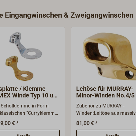
WILMEX Standard-
den Typ 10 (1991-010) und
rie Eingangwinschen & Zweigangwinschen
ILMEX Knarrpoller Typ SW2
) montiert
ieferung ohne Schotwinde.
splatte / Klemme
Leitöse für MURRAY-
EX Winde Typ 10 und
Minor-Winden No.4/5
 Schotklemme in Form
Zubehör zu MURRAY -
 klassischen "Curryklemme"
Winden:Leitöse aus massiv
bt das schnelle Belegen der
Gussbronze, handpoliert. D
9,00 € *
81,00 € *
 direkt an der Schotwinde.
Leitöse wird direkt an die
rd fest mit der Basis der
Grundplatte der MURRAY -