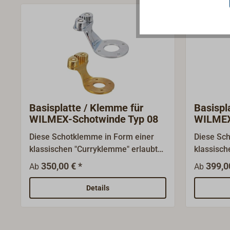
Basisplatte / Klemme für
Basispl
WILMEX-Schotwinde Typ 08
WILMEX
SW2
Diese Schotklemme in Form einer
Diese Sc
klassischen "Curryklemme" erlaubt
klassisch
das schnelle Belegen der Schot
das schne
350,00 € *
399,0
Ab
Ab
direkt an der Schotwinde. Sie wird
direkt an
fest mit der Basis der Wisch
fest mit 
Details
verschraubt. Daher heisst sie auch
verschrau
"Basisplatte".Komplett aus Bronze,
"Basispla
Oberfläche poliert oder verchromt.
Oberfäche