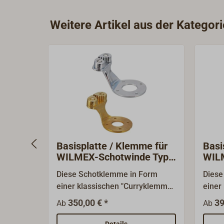
Kann an WILMEX Standard-
Kann an 
Schotwinden Typ 08 (1991-008)
Schotwin
Weitere Artikel aus der Katego
montiert werden.Lieferung ohne
an den W
Schotwinde.
(1991-110
werden.L
Basisplatte / Klemme für
Basi
WILMEX-Schotwinde Typ
WILM
08
SW2
Diese Schotklemme in Form
Diese
einer klassischen "Curryklemme"
einer
erlaubt das schnelle Belegen der
erlau
350,00 € *
39
Ab
Ab
Schot direkt an der Schotwinde.
Schot
Sie wird fest mit der Basis der
Sie wi