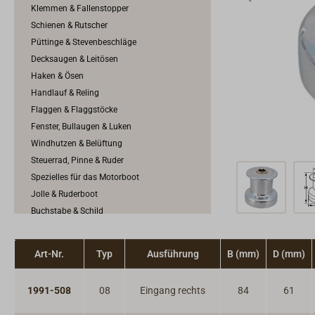
Klemmen & Fallenstopper
Schienen & Rutscher
Püttinge & Stevenbeschläge
Decksaugen & Leitösen
Haken & Ösen
Handlauf & Reling
Flaggen & Flaggstöcke
Fenster, Bullaugen & Luken
Windhutzen & Belüftung
Steuerrad, Pinne & Ruder
Spezielles für das Motorboot
Jolle & Ruderboot
Buchstabe & Schild
Positionslichter
Außenbeleuchtung & Decksbeleuchtung
Art-Nr.
Typ
Ausführung
B (mm)
D (mm)
1991-508
08
Eingang rechts
84
61