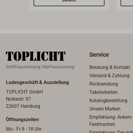
Details
Wisch verschraubt. Daher heisst
Wisch
sie auch "Basisplatte".Komplett
sie a
aus Bronze, Oberfläche poliert
aus B
oder verchromt. Kann an
oder 
WILMEX Standard-Schotwinden
WILM
Typ 08 (1991-008) montiert
Typ 1
werden.Lieferung ohne
WILME
Service
Schotwinde.
(1991
werde
Schiffsausrüstung | Werftausrüstung
Beratung & Kontakt
Schot
Versand & Zahlung
Ladengeschäft & Ausstellung
Rücksendung
TOPLICHT GmbH
Takelarbeiten
Notkestr. 97
Katalogbestellung
22607 Hamburg
Unsere Marken
Empfehlung: Ankern
Öffnungszeiten
Festmachen
Mo - Fr 9 - 18 Uhr
Empfehlung: Der rich