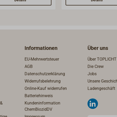
Details
Details
 verschraubt. Daher heisst
Schotwinde angeschraubt 
uch "Basisplatte".Komplett
erlaubt eine saubere Führ
ronze, Oberfäche poliert
der Leine.
verchromt. Kann an
EX Standard-Schotwinden
0 (1991-010) und an den
X Knarrpoller Typ SW2
Informationen
Über uns
-110) montiert
n.Lieferung ohne
EU-Mehrwertsteuer
Über TOPLICHT
winde.
AGB
Die Crew
Datenschutzerklärung
Jobs
Widerrufsbelehrung
Unsere Geschic
Online-Kauf widerrufen
Ladengeschäft
Batteriehinweis
 &
Kundeninformation
ChemBiozidDV
tige
Impressum