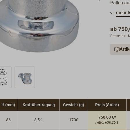
Pallen au
Nylon. Zu
mehr I
Windenku
ab
750,
Für die E
Preise inkl.
integrier
der Winsc
Arti
Schot erl
Außerdem 
Rechtsaus
H (mm)
Kraftübertragung
Gewicht (g)
Preis (Stück)
750,00 €*
86
8,5:1
1700
netto:
630,25 €