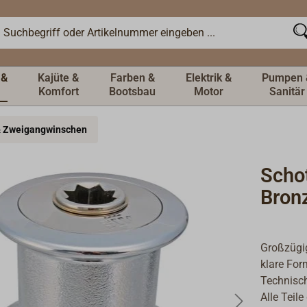
 &
Kajüte &
Farben &
Elektrik &
Pumpen 
Komfort
Bootsbau
Motor
Sanitär
& Zweigangwinschen
Scho
Bron
Großzügig
klare For
Technisc
Alle Teil