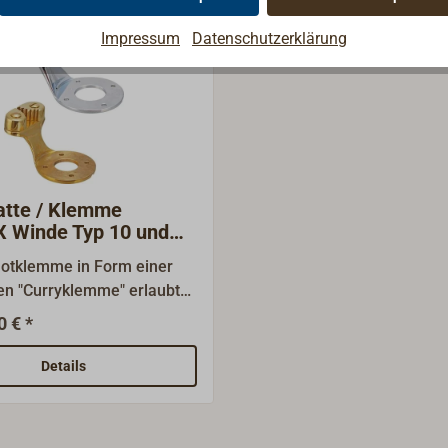
Impressum
Datenschutzerklärung
atte / Klemme
 Winde Typ 10 und
hotklemme in Form einer
en "Curryklemme" erlaubt
lle Belegen der Schot
0 € *
 der Schotwinde. Sie wird
der Basis der Wisch
Details
bt. Daher heisst sie auch
tte".Komplett aus Bronze,
 poliert oder verchromt.