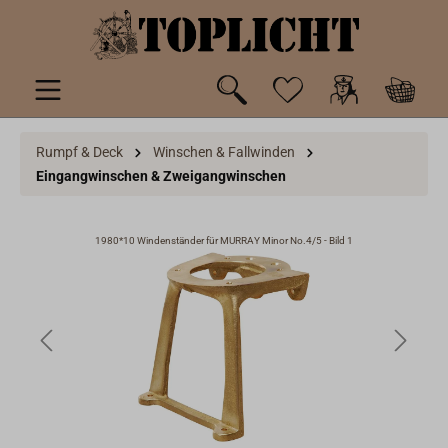
inhalt springen
Rumpf & Deck
Winschen & Fallwinden
Eingangwinschen & Zweigangwinschen
1980*10 Windenständer für MURRAY Minor No.4/5 - Bild 1