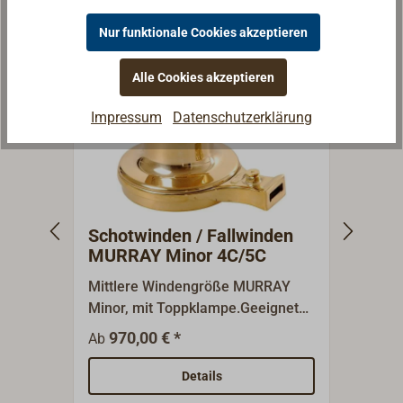
Nur funktionale Cookies akzeptieren
Alle Cookies akzeptieren
Impressum
Datenschutzerklärung
Schotwinden / Fallwinden
Leit
MURRAY Minor 4C/5C
Wind
Mittlere Windengröße MURRAY
Zubeh
Minor, mit Toppklampe.Geeignet
Winde
als Schotwinde für Schiffe bis ca.
Gussb
970,00 € *
81,00
Ab
11m Länge.Typ 4C eignet sich
Leitös
wegen der geringen Bauhöhe auch
Grund
Details
gut als Streckerwinde für
Schot