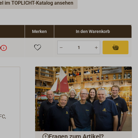
kel im TOPLICHT-Katalog ansehen
 B x T: 280 x 109 x 111 mm, Antennenlänge 190 mm.
810 g.
Merken
In den Warenkorb
g
FC,
Fragen zum Artikel?