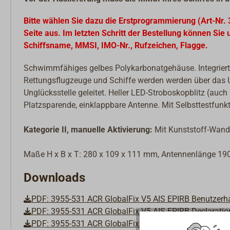
Bitte wählen Sie dazu die Erstprogrammierung (Art-Nr. 
Seite aus. Im letzten Schritt der Bestellung können Si
Schiffsname, MMSI, IMO-Nr., Rufzeichen, Flagge.
Schwimmfähiges gelbes Polykarbonatgehäuse. Integrierte
Rettungsflugzeuge und Schiffe werden werden über das 
Unglücksstelle geleitet. Heller LED-Stroboskopblitz (auch
Platzsparende, einklappbare Antenne. Mit Selbsttestfunk
Kategorie II, manuelle Aktivierung:
Mit Kunststoff-Wandh
Maße H x B x T: 280 x 109 x 111 mm, Antennenlänge 19
Downloads
PDF: 3955-531 ACR GlobalFix V5 AIS EPIRB Benutzer
PDF: 3955-531 ACR GlobalFix V5 AIS EPIRB Declaratio
PDF: 3955-531 ACR GlobalFix V5 AIS EPIRB Handleidi