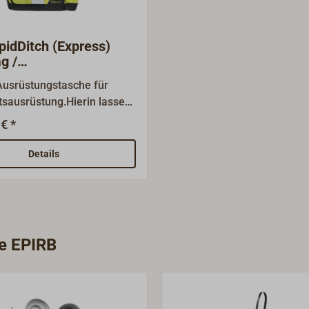
idDitch (Express)
g /
tungstasche
Ausrüstungstasche für
tsausrüstung.Hierin lassen
ade vor anspruchsvollen
€ *
en) alle wichtigen Dinge
lich stauen:
Details
usweise, Geld,
erät, Seenotsignale,
ser, Notsender wie SART
r EPIRB. Sollte das Schiff
 werden müssen, ist so
ie EPIRB
bereit, z.B. in einer leicht
hen Backskiste oder am
and. Verschiedene
r, Bänder und Schlaufen