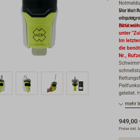
Notmeldu
Die Nahf
Vor der A
erlaubt, 
einprogr
zu überw
Bitte wäh
unter "Zu
Im letzte
die benö
Nr., Rufz
Schwimmfä
schnellst
Rettungs
Peilfunks
geleitet. 
mit zehn 
mehr I
Antenne. 
949,00 
Kategorie
Preise inkl.
Die EPIRB