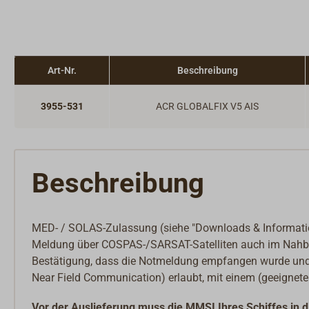
Art-Nr.
Beschreibung
3955-531
ACR GLOBALFIX V5 AIS
Beschreibung
MED- / SOLAS-Zulassung
(siehe "Downloads & Informati
Meldung über COSPAS-/SARSAT-Satelliten auch im Nahberei
Bestätigung, dass die Notmeldung empfangen wurde und
Near Field Communication) erlaubt, mit einem (geeignet
Vor der Auslieferung muss die MMSI Ihres Schiffes in 