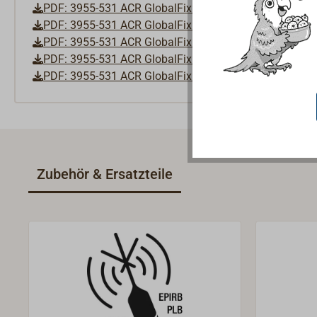
PDF: 3955-531 ACR GlobalFix V5 AIS EPIRB MED B Cert
PDF: 3955-531 ACR GlobalFix V5 AIS EPIRB Notice Util
PDF: 3955-531 ACR GlobalFix V5 AIS EPIRB Product B
PDF: 3955-531 ACR GlobalFix V5 AIS EPIRB Product Sa
PDF: 3955-531 ACR GlobalFix V5 AIS EPIRB User Manu
Zubehör & Ersatzteile