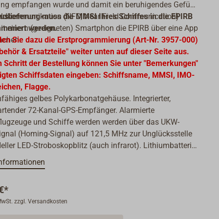
ng empfangen wurde und damit ein beruhigendes Gefühl.
eldkommunikation (NFC, Near Field Communication)
uslieferung muss die MMSI Ihres Schiffes in die EPIRB
mit einem (geeigneten) Smartphon die EPIRB über eine App
ammiert werden.
achen.
len Sie dazu die Erstprogrammierung (Art-Nr. 3957-000)
behör & Ersatzteile" weiter unten auf dieser Seite aus.
n Schritt der Bestellung können Sie unter "Bemerkungen"
tigten Schiffsdaten eingeben: Schiffsname, MMSI, IMO-
eichen, Flagge.
higes gelbes Polykarbonatgehäuse. Integrierter,
artender 72-Kanal-GPS-Empfänger. Alarmierte
flugzeuge und Schiffe werden werden über das UKW-
ignal (Homing-Signal) auf 121,5 MHz zur Unglücksstelle
Heller LED-Stroboskopblitz (auch infrarot). Lithiumbatterie
Jahren Wechselzyklus. Platzsparende, einklappbare
nformationen
Mit Selbsttestfunktionen.
€*
 II, manuelle Aktivierung:
Mit Kunststoff-Wandhalterung.
 MwSt. zzgl. Versandkosten
 muss im Notfall manuell aktiviert werden.