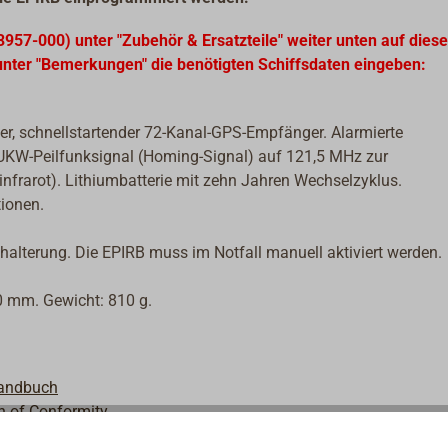
3957-000) unter "Zubehör & Ersatzteile" weiter unten auf diese
e unter "Bemerkungen" die benötigten Schiffsdaten eingeben:
r, schnellstartender 72-Kanal-GPS-Empfänger. Alarmierte
UKW-Peilfunksignal (Homing-Signal) auf 121,5 MHz zur
 infrarot). Lithiumbatterie mit zehn Jahren Wechselzyklus.
tionen.
alterung. Die EPIRB muss im Notfall manuell aktiviert werden.
0 mm. Gewicht: 810 g.
handbuch
n of Conformity
ng