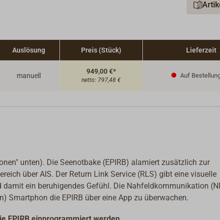
Arti
Maße H x
Gewicht: 
Auslösung
Preis (Stück)
Lieferzeit
949,00 €*
manuell
Auf Bestellun
netto:
797,48 €
onen" unten). Die Seenotbake (
EPIRB) alamiert zusätzlich zur
ch über AIS. Der Return Link Service (RLS) gibt eine visuelle
 damit ein beruhigendes Gefühl.
Die Nahfeldkommunikation (N
en) Smartphon die EPIRB über eine App
zu überwachen.
die EPIRB einprogrammiert werden.