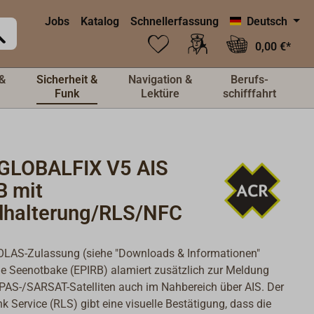
Jobs
Katalog
Schnellerfassung
Deutsch
0,00 €*
&
Sicherheit &
Navigation &
Berufs-
Funk
Lektüre
schifffahrt
GLOBALFIX V5 AIS
B mit
halterung/RLS/NFC
OLAS-Zulassung
(siehe "Downloads & Informationen"
ie Seenotbake (
EPIRB) alamiert zusätzlich zur Meldung
AS-/SARSAT-Satelliten auch im Nahbereich über AIS. Der
nk Service (RLS) gibt eine visuelle Bestätigung, dass die