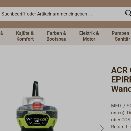
 &
Kajüte &
Farben &
Elektrik &
Pumpen 
Komfort
Bootsbau
Motor
Sanitär
ACR 
EPIR
Wand
MED- / S
unten). D
über COSP
Return Li