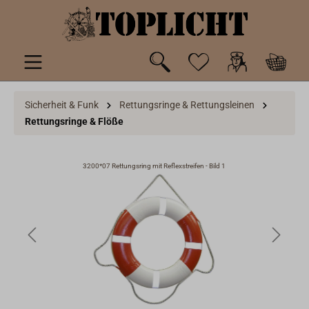
inhalt springen
Sicherheit & Funk
Rettungsringe & Rettungsleinen
Rettungsringe & Flöße
2
3200*07 Rettungsring mit Reflexstreifen - Bild 1