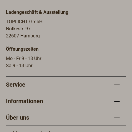
beim Bestellabschluss im Feld
"Bemerkungen hinzufügen" den
Ladengeschäft & Ausstellung
gewünschten Text an.Bitte geben Sie
auch an, ob der Text "oben" oder
TOPLICHT GmbH
"unten" auf dem Ring angebracht
Notkestr. 97
werden soll..Es handelt sich jeweils
22607 Hamburg
um eine Einzelfertigung für die mit
Öffnungszeiten
ca. 10 Tagen Bearbeitungszeit
gerechnet werden muss.Andere
Mo - Fr 9 - 18 Uhr
Schriftarten, Farben oder auch ein
Sa 9 - 13 Uhr
individuelles Logo sind möglich, dazu
erstellen wir gerne ein Angebot.
Service
Informationen
Über uns