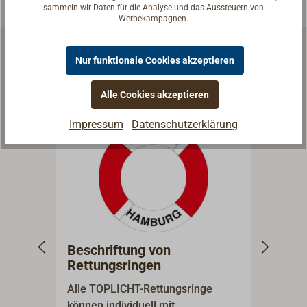
sammeln wir Daten für die Analyse und das Aussteuern von
Werbekampagnen.
Nur funktionale Cookies akzeptieren
Zubehör & Ersatzteile
Alle Cookies akzeptieren
Impressum
Datenschutzerklärung
Beschriftung von
Einf
Rettungsringen
Rett
Alle TOPLICHT-Rettungsringe
Notli
können individuell mit
Bord-N