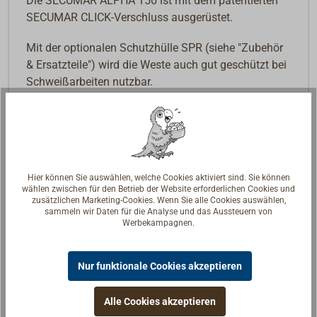
Die SECUMAR ALPHA 150 ist mit dem patentierten
SECUMAR CLICK-Verschluss ausgerüstet.
Mit der optionalen Schutzhülle SPR (siehe "Zubehör
& Ersatzteile") wird die Weste auch gut geschützt bei
Schweißarbeiten nutzbar.
Modell
ALPHA 150
Auftriebskl
150 N (ISO 12402-3)
asse
Zulassung
CE
Hier können Sie auswählen, welche Cookies aktiviert sind. Sie können
Auftriebsart
Aufblasbar
wählen zwischen für den Betrieb der Website erforderlichen Cookies und
zusätzlichen Marketing-Cookies. Wenn Sie alle Cookies auswählen,
Aufblastec
SECUMATIC 3001 S
sammeln wir Daten für die Analyse und das Aussteuern von
hnik
Werbekampagnen.
Tatsächlich
160 N
er Auftrieb
Nur funktionale Cookies akzeptieren
CO2
32 g
Patrone
Alle Cookies akzeptieren
Schwimmk