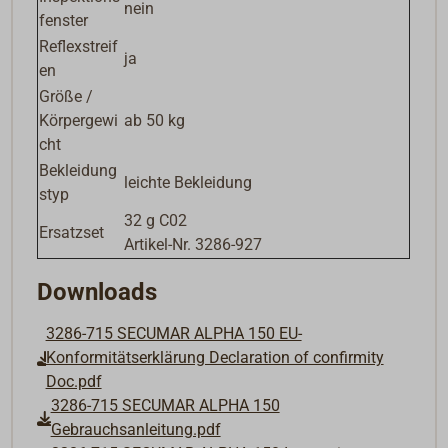
nein
fenster
Reflexstreif
ja
en
Größe /
Körpergewi
ab 50 kg
cht
Bekleidung
leichte Bekleidung
styp
32 g C02
Ersatzset
Artikel-Nr. 3286-927
Downloads
3286-715 SECUMAR ALPHA 150 EU-
Konformitätserklärung Declaration of confirmity
Doc.pdf
3286-715 SECUMAR ALPHA 150
Gebrauchsanleitung.pdf