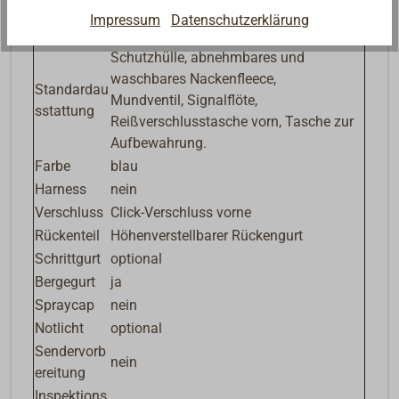
örpersyste
CLASSIC signalorange
Impressum
Datenschutzerklärung
m
Schutzhülle, abnehmbares und
waschbares Nackenfleece,
Standardau
Mundventil, Signalflöte,
sstattung
Reißverschlusstasche vorn, Tasche zur
Aufbewahrung.
Farbe
blau
Harness
nein
Verschluss
Click-Verschluss vorne
Rückenteil
Höhenverstellbarer Rückengurt
Schrittgurt
optional
Bergegurt
ja
Spraycap
nein
Notlicht
optional
Sendervorb
nein
ereitung
Inspektions