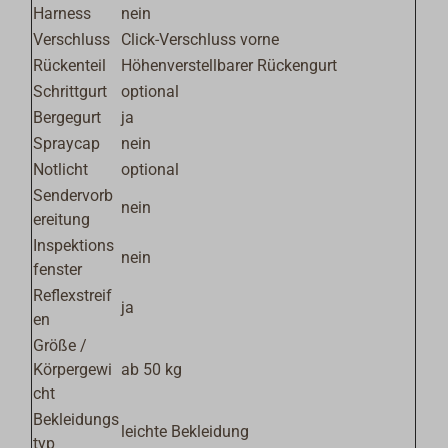
Harness
nein
Verschluss
Click-Verschluss vorne
Rückenteil
Höhenverstellbarer Rückengurt
Schrittgurt
optional
Bergegurt
ja
Spraycap
nein
Notlicht
optional
Sendervorb
nein
ereitung
Inspektions
nein
fenster
Reflexstreif
ja
en
Größe /
Körpergewi
ab 50 kg
cht
Bekleidungs
leichte Bekleidung
typ