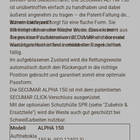
ist unübertroffen einfach zu handhaben und dabei
äußerst angenehm zu tragen – die Patent-Faltung des
Schwimmkörpers sorgt für eine flache Form. Sie
Warum Lieferzeit?
schmiegt sich an den Körper an, so dass sie beim
Wir liefern Ihnen eine frische Weste. Diese kommt aus
Tragen kaum zu bemerken ist. Das abnehmbare und
der neusten Produktion von SECUMAR und der erste
waschbare Nackenfleece erhöht den Tragekomfort.
Wartungstermin ist erst in mindestens zwei Jahren
fällig.
Im aufgeblasenen Zustand wird die Rettungsweste
automatisch durch den Rückengurt in die richtige
Position gebracht und garantiert somit eine optimale
Passform.
Die SECUMAR ALPHA 150 ist mit dem patentierten
SECUMAR CLICK-Verschluss ausgerüstet.
Mit der optionalen Schutzhülle SPR (siehe "Zubehör &
Ersatzteile") wird die Weste auch gut geschützt bei
Schweißarbeiten nutzbar.
Modell
ALPHA 150
Auftriebskla
150 N (ISO 12402-3)