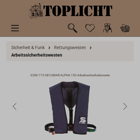
inhalt springen
Sicherheit & Funk
Rettungswesten
Arbeitssicherheitswesten
r
3286-715 SECUMAR ALPHA 150 Arbeitssicherheitsweste