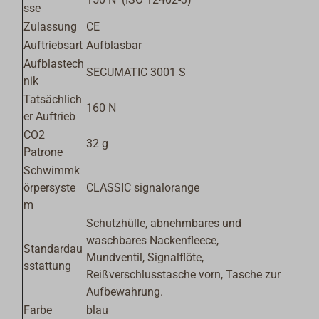
sse
Zulassung
CE
Auftriebsart
Aufblasbar
Aufblastech
SECUMATIC 3001 S
nik
Tatsächlich
160 N
er Auftrieb
CO2
32 g
Patrone
Schwimmk
örpersyste
CLASSIC signalorange
m
Schutzhülle, abnehmbares und
waschbares Nackenfleece,
Standardau
Mundventil, Signalflöte,
sstattung
Reißverschlusstasche vorn, Tasche zur
Aufbewahrung.
Farbe
blau