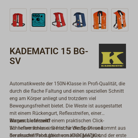
KADEMATIC 15 BG-
SV
Automatikweste der 150N-Klasse in Profi-Qualität, die
durch die flache Faltung und einen speziellen Schnitt
eng am Körper anliegt und trotzdem viel
Bewegungsfreiheit bietet. Die Weste ist ausgestattet
mit einem Rückengurt, Reflexstreifen, einer
Bergeschlaufe und einem praktischen Click-
Warum Lieferzeit?
Schnellverschluss. Sie ist für die Sport- und
Wir liefern Ihnen eine frische Weste. Diese kommt aus
Berufsschifffahrt gleichermaßen geeignet.
der neusten Produktion von KADEMATIC und der erste