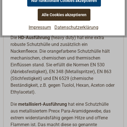
Nur funktionale Cookies akzeptieren
Regel 112-201) zugelassen.
Alle Cookies akzeptieren
Für Erwachsene ab 150 cm Körpergröße mit einem
Körpergewicht von 50 bis 120 kg.
Impressum
Datenschutzerklärung
Die
HD-Ausführung
(heavy duty) hat eine extra
robuste Schutzhülle und zusätzlich ein
Nackenfleece. Die orangefarbene Schutzhülle hält
mechanischen, chemischen und thermischen
Einflüssen stand. Sie erfüllt die Normen EN 530
(Abriebsfestigkeit), EN 348 (Metallspritzer), EN 863
(Stichfestigkeit) und EN 6529 (chemische
Beständigkeit, z.B. gegen Tuolol, Hexan, Aceton oder
Ethylacetat).
Die
metallisiert-Ausführung
hat eine Schutzhülle
aus metallisiertem Preox Para-Aramidgewebe, das
extrem widerstandsfähig gegen Hitze und offene
Flammen ist. Das macht diese so genannte