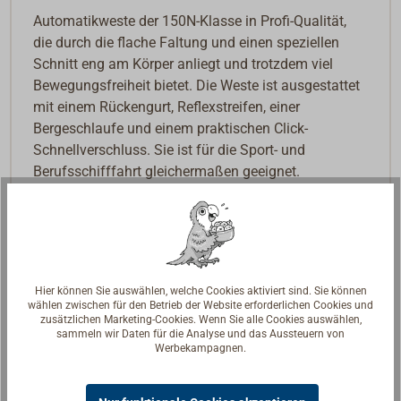
Automatikweste der 150N-Klasse in Profi-Qualität,
die durch die flache Faltung und einen speziellen
Schnitt eng am Körper anliegt und trotzdem viel
Bewegungsfreiheit bietet. Die Weste ist ausgestattet
mit einem Rückengurt, Reflexstreifen, einer
Bergeschlaufe und einem praktischen Click-
Schnellverschluss. Sie ist für die Sport- und
Berufsschifffahrt gleichermaßen geeignet.
Warum Lieferzeit?
Wir liefern Ihnen eine frische Weste. Diese kommt
aus der neusten Produktion von KADEMATIC und der
erste Wartungstermin ist erst in mindestens zwei
Hier können Sie auswählen, welche Cookies aktiviert sind. Sie können
Jahren fällig.
wählen zwischen für den Betrieb der Website erforderlichen Cookies und
zusätzlichen Marketing-Cookies. Wenn Sie alle Cookies auswählen,
Die leichte Arbeitssicherheitsweste kommt bei allen
sammeln wir Daten für die Analyse und das Aussteuern von
Werbekampagnen.
Arbeiten an und auf Gewässern in normaler
Arbeitskleidung zum Einsatz und ist von der
Berufsgenossenschaft im Bereich BGR 201 (DGUV-