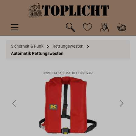
inhalt springen
Sicherheit & Funk
Rettungswesten
Automatik Rettungswesten
3224-014 KADEMATIC 15 BG-SV rot