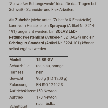
"Schweißer-Rettungsweste" ideal für das Tragen bei
Schweiß-, Schneide- und Flex-Arbeiten.
Als
Zubehör
(siehe unten "Zubehör & Ersatzteile)
kann vom Hersteller ein
Spraycap
(Artikel-Nr. 3214-
191) angenäht werden.
E
in
SOLAS LED-
Rettungswestenlicht
(Artikel-Nr. 3213-024) und ein
Schrittgurt Standard
(Artikel-Nr. 3224-101) können
selbst ergänzt werden.
Modell
15 BG-SV
Schutzhülle
rot, blau, orange
Harness
nein
Gewicht
900 g (HD 1200 g)
Zulassung
EN ISO 12402-3
Auftriebsklasse
150 Newton
Auftrieb
170 Newton
nachrüstbar
Schrittgurt