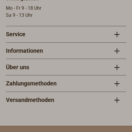
ange
Mo - Fr 9 - 18 Uhr
SOLA
Sa 9 - 13 Uhr
selb
SOLA
Service
grau
gZul
3Auf
Informationen
Newt
Newt
Über uns
3224
106S
Zahlungsmethoden
arAr
CO2A
Versandmethoden