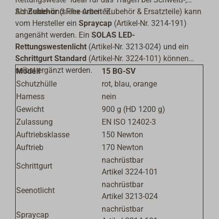
Schneide- und Flex-Arbeiten.
Als
Zubehör
(siehe unten "Zubehör & Ersatzteile) kann
vom Hersteller ein
Spraycap
(Artikel-Nr. 3214-191)
angenäht werden.
E
in
SOLAS LED-
Rettungswestenlicht
(Artikel-Nr. 3213-024) und ein
Schrittgurt Standard
(Artikel-Nr. 3224-101) können
selbst ergänzt werden.
Modell
15 BG-SV
Schutzhülle
rot, blau, orange
Harness
nein
Gewicht
900 g (HD 1200 g)
Zulassung
EN ISO 12402-3
Auftriebsklasse
150 Newton
Auftrieb
170 Newton
nachrüstbar
Schrittgurt
Artikel 3224-101
nachrüstbar
Seenotlicht
Artikel 3213-024
nachrüstbar
Spraycap