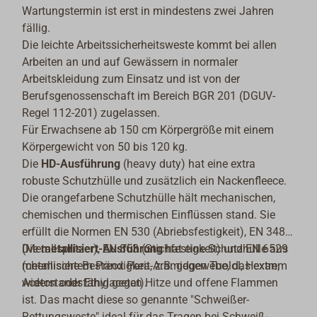
Wartungstermin ist erst in mindestens zwei Jahren
fällig.
Die leichte Arbeitssicherheitsweste kommt bei allen
Arbeiten an und auf Gewässern in normaler
Arbeitskleidung zum Einsatz und ist von der
Berufsgenossenschaft im Bereich BGR 201 (DGUV-
Regel 112-201) zugelassen.
Für Erwachsene ab 150 cm Körpergröße mit einem
Körpergewicht von 50 bis 120 kg.
Die
HD-Ausführung
(heavy duty) hat eine extra
robuste Schutzhülle und zusätzlich ein Nackenfleece.
Die orangefarbene Schutzhülle hält mechanischen,
chemischen und thermischen Einflüssen stand. Sie
erfüllt die Normen EN 530 (Abriebsfestigkeit), EN 348
(Metallspritzer), EN 863 (Stichfestigkeit) und EN 6529
Die
metallisiert-Ausführung
hat eine Schutzhülle aus
(chemische Beständigkeit, z.B. gegen Tuolol, Hexan,
metallisiertem Preox Para-Aramidgewebe, das extrem
Aceton oder Ethylacetat).
widerstandsfähig gegen Hitze und offene Flammen
ist. Das macht diese so genannte "Schweißer-
Rettungsweste" ideal für das Tragen bei Schweiß-,