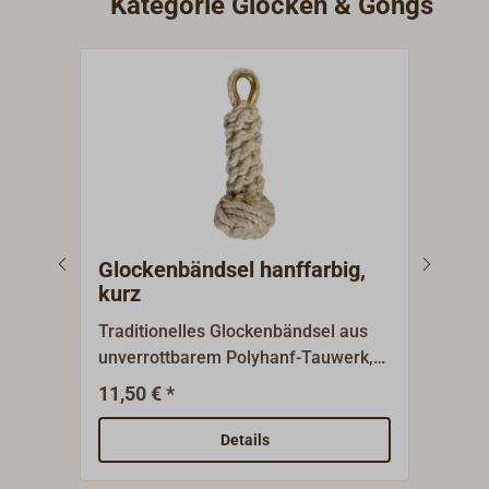
Kategorie Glocken & Gongs
Glockenbändsel hanffarbig,
Glo
kurz
lan
Traditionelles Glockenbändsel aus
Trad
unverrottbarem Polyhanf-Tauwerk,
den 
Farbe natur.Als Kronenplatting
Gloc
11,50 € *
2
Ab
sauber handgearbeitet, mit einer
aus 
Messingkausch.
Poly
Details
hand
dem K