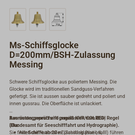
Ms-Schiffsglocke
D=200mm/BSH-Zulassung
Messing
Schwere Schiffsglocke aus poliertem Messing. Die
Glocke wird im traditionellen Sandguss-Verfahren
gefertigt. Sie ist aussen sauber gedreht und poliert und
innen gussrau. Die Oberfläche ist unlackiert.
Baumustergeprüft und zugelassen vom BSH
Ausrüstungsvorschrift gemäß KVR/COLREG, Regel
(Bundesamt für Seeschifffahrt und Hydrographie).
33a:
Sie finden die Nationale Zulassung (National
Alle
Schiffe ab 20 m
(Schiffsklasse I, II, III) führen