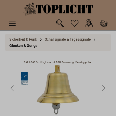
inhalt springen
Sicherheit & Funk
Schallsignale & Tagessignale
Glocken & Gongs
3993-300 Schiffsglocke mit BSH-Zulassung, Messing poliert