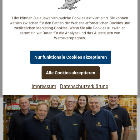
Lieferung inklusive Prüfbestätigung für die Glocke.
Downloads
Hier können Sie auswählen, welche Cookies aktiviert sind. Sie können
wählen zwischen für den Betrieb der Website erforderlichen Cookies und
zusätzlichen Marketing-Cookies. Wenn Sie alle Cookies auswählen,
3993-300 Bell 300 Certificate BSH-454.SSA-002-
sammeln wir Daten für die Analyse und das Aussteuern von
00002.pdf
Werbekampagnen.
Nur funktionale Cookies akzeptieren
Alle Cookies akzeptieren
Impressum
Datenschutzerklärung