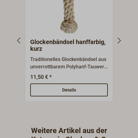
Glockenbändsel hanffarbig,
Gloc
kurz
Traditionelles Glockenbändsel aus
Glock
unverrottbarem Polyhanf-Tauwerk,
Perlo
Farbe natur.Als Kronenplatting
handg
11,50 € *
24,89
sauber handgearbeitet, mit einer
mit M
Messingkausch.
Details
Weitere Artikel aus der