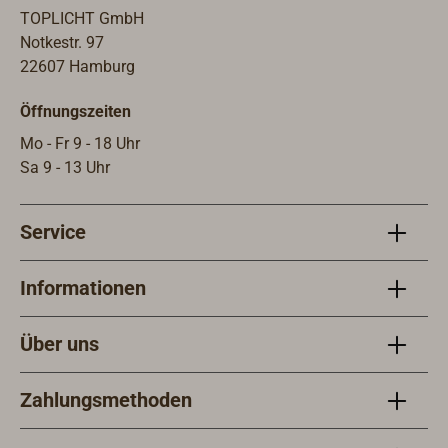
schwerem, genähten PVC-
schw
TOPLICHT GmbH
Netzgewebe bespannt, das nur
Netz
Notkestr. 97
wenig Windwiderstand
weni
22607 Hamburg
bietet.Abmessungen: 600 x 1200
biet
Öffnungszeiten
mmFarbe: schwarz
schw
Mo - Fr 9 - 18 Uhr
Sa 9 - 13 Uhr
Service
Informationen
Über uns
Zahlungsmethoden