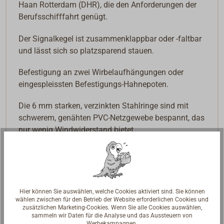
Haan Rotterdam (DHR), die den Anforderungen der
Berufsschifffahrt genügt.
Der Signalkegel ist zusammenklappbar oder -faltbar
und lässt sich so platzsparend stauen.
Befestigung an zwei Wirbelaufhängungen oder
eingespleissten Befestigungs-Hahnepoten.
Die 6 mm starken, verzinkten Stahlringe sind mit
schwerem, genähten PVC-Netzgewebe bespannt, das
nur wenig Windwiderstand bietet.
Abmessungen: 600 x 600 mm
Farbe: schwarz
Downloads
Hier können Sie auswählen, welche Cookies aktiviert sind. Sie können
wählen zwischen für den Betrieb der Website erforderlichen Cookies und
Übersicht Tagessignalkörper
zusätzlichen Marketing-Cookies. Wenn Sie alle Cookies auswählen,
sammeln wir Daten für die Analyse und das Aussteuern von
Werbekampagnen.