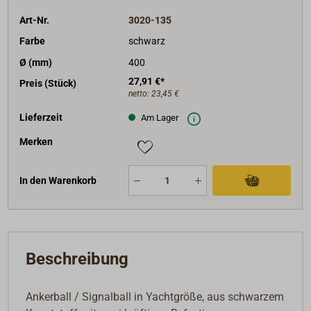
Art-Nr.
3020-135
Farbe
schwarz
Ø (mm)
400
27,91 €*
Preis (Stück)
netto:
23,45 €
Lieferzeit
Am Lager
Merken
In den Warenkorb
Beschreibung
Ankerball / Signalball in Yachtgröße, aus schwarzem