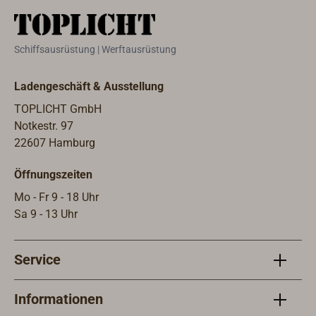
lässt sich so platzsparend
lässt
stauen.Befestigung an zwei
stau
Wirbelaufhängungen oder
Wirb
Schiffsausrüstung | Werftausrüstung
eingespleissten Befestigungs-
eing
Hahnepoten.Die 6 mm starken,
Hahn
Ladengeschäft & Ausstellung
verzinkten Stahlringe sind mit
verzi
schwerem, genähten PVC-
schw
TOPLICHT GmbH
Netzgewebe bespannt, das nur
Netz
Notkestr. 97
wenig Windwiderstand
weni
22607 Hamburg
bietet.Abmessungen: 600 x 1200
biet
Öffnungszeiten
mmFarbe: schwarz
schw
Mo - Fr 9 - 18 Uhr
Sa 9 - 13 Uhr
Service
Informationen