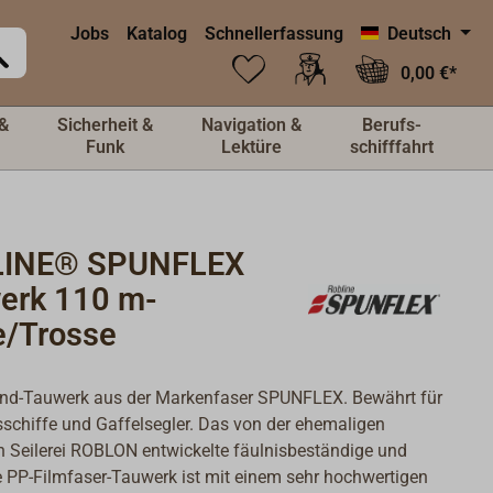
Jobs
Katalog
Schnellerfassung
Deutsch
0,00 €*
&
Sicherheit &
Navigation &
Berufs-
Funk
Lektüre
schifffahrt
LINE® SPUNFLEX
erk 110 m-
e/Trosse
ound-Tauwerk aus der Markenfaser SPUNFLEX. Bewährt für
sschiffe und Gaffelsegler. Das von der ehemaligen
 Seilerei ROBLON entwickelte fäulnisbeständige und
te PP-Filmfaser-Tauwerk ist mit einem sehr hochwertigen