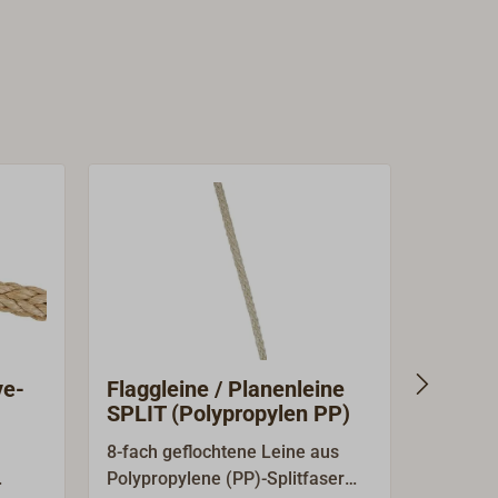
ve-
Flaggleine / Planenleine
LIROS
SPLIT (Polypropylen PP)
3-schä
8-fach geflochtene Leine aus
Hanffarb
Polypropylene (PP)-Splitfaser
geschla