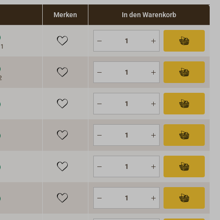
Merken
In den Warenkorb
11
2