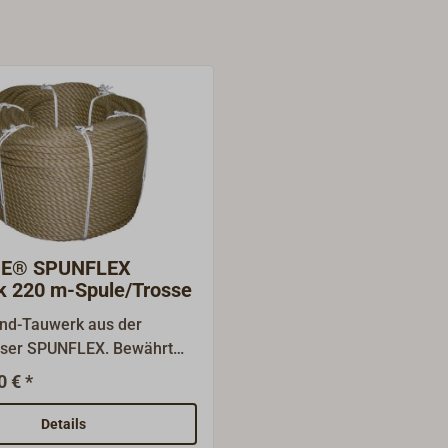
NE® SPUNFLEX
k 220 m-Spule/Trosse
und-Tauwerk aus der
ser SPUNFLEX. Bewährt
tionsschiffe und
0 € *
ler. Das von der
n dänischen Seilerei
Details
ntwickelte