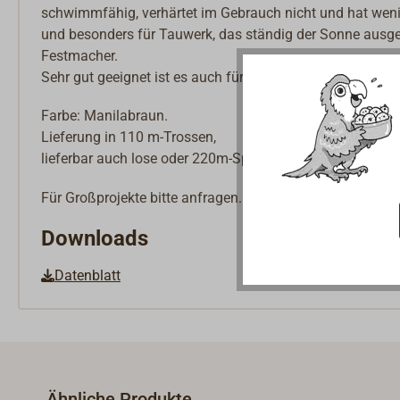
schwimmfähig, verhärtet im Gebrauch nicht und hat wenig
und besonders für Tauwerk, das ständig der Sonne ausgese
Festmacher.
Sehr gut geeignet ist es auch für Liektaue und Jungfernta
Farbe: Manilabraun.
Lieferung in 110 m-Trossen,
lieferbar auch lose oder 220m-Spulen.
Für Großprojekte bitte anfragen.
Downloads
Datenblatt
Ähnliche Produkte