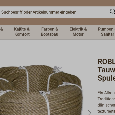
 &
Kajüte &
Farben &
Elektrik &
Pumpen 
Komfort
Bootsbau
Motor
Sanitär
ROB
Tauw
Spul
Ein Allr
Tradition
dänischen
texturier