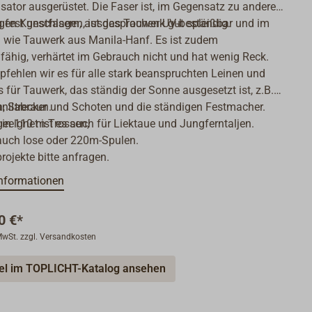
isator ausgerüstet. Die Faser ist, im Gegensatz zu anderen
gen Kunstfasern, ausgesprochen UV-beständig.
g fest geschlagen, ist das Tauwerk gut spleißbar und im
 wie Tauwerk aus Manila-Hanf. Es ist zudem
hig, verhärtet im Gebrauch nicht und hat wenig Reck.
fehlen wir es für alle stark beanspruchten Leinen und
 für Tauwerk, das ständig der Sonne ausgesetzt ist, z.B.
en, Strecker und Schoten und die ständigen Festmacher.
nilabraun.
geeignet ist es auch für Liektaue und Jungferntaljen.
 in 110 m-Trossen,
 auch lose oder 220m-Spulen.
rojekte bitte anfragen.
nformationen
0 €*
 MwSt. zzgl. Versandkosten
kel im TOPLICHT-Katalog ansehen