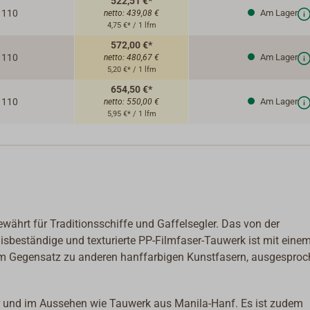
522,51 €*
110
Am Lager
netto:
439,08 €
4,75 €* / 1 lfm
572,00 €*
110
Am Lager
netto:
480,67 €
5,20 €* / 1 lfm
654,50 €*
110
Am Lager
netto:
550,00 €
5,95 €* / 1 lfm
ährt für Traditionsschiffe und Gaffelsegler. Das von der
sbeständige und texturierte PP-Filmfaser-Tauwerk ist mit einem
, im Gegensatz zu anderen hanffarbigen Kunstfasern, ausgespro
ar und im Aussehen wie Tauwerk aus Manila-Hanf. Es ist zudem