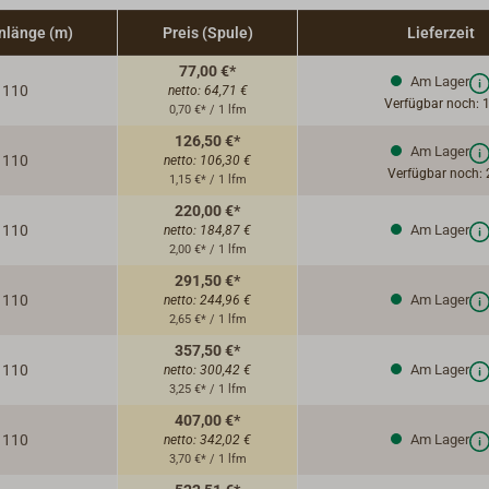
nlänge (m)
Preis (Spule)
Lieferzeit
77,00 €*
Am Lager
110
netto:
64,71 €
Verfügbar noch: 
0,70 €* / 1 lfm
126,50 €*
Am Lager
110
netto:
106,30 €
Verfügbar noch: 
1,15 €* / 1 lfm
220,00 €*
110
Am Lager
netto:
184,87 €
2,00 €* / 1 lfm
291,50 €*
110
Am Lager
netto:
244,96 €
2,65 €* / 1 lfm
357,50 €*
110
Am Lager
netto:
300,42 €
3,25 €* / 1 lfm
407,00 €*
110
Am Lager
netto:
342,02 €
3,70 €* / 1 lfm