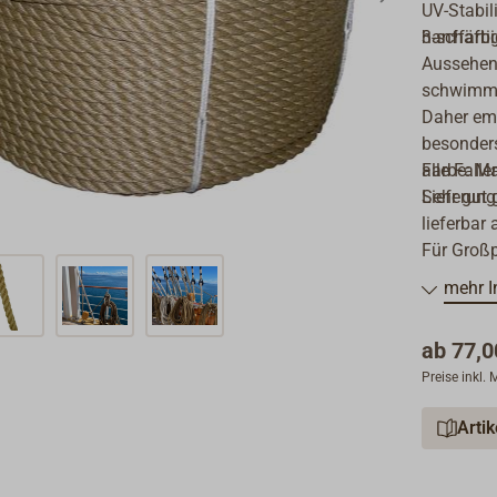
UV-Stabil
hanffarbi
3-schäfti
Aussehen
schwimmfä
Daher emp
besonders
alle Fall
Farbe: Ma
Sehr gut 
Lieferung
lieferbar
Für Großp
mehr I
ab
77,0
Preise inkl.
Arti