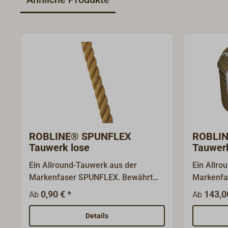
ROBLINE® SPUNFLEX
ROBLI
Tauwerk lose
Tauwer
Ein Allround-Tauwerk aus der
Ein Allro
Markenfaser SPUNFLEX. Bewährt
Markenfa
für Traditionsschiffe und
für Tradi
0,90 € *
143,0
Ab
Ab
Gaffelsegler. Das von der
Gaffelseg
ehemaligen dänischen Seilerei
ehemalige
Details
ROBLON entwickelte
ROBLON e