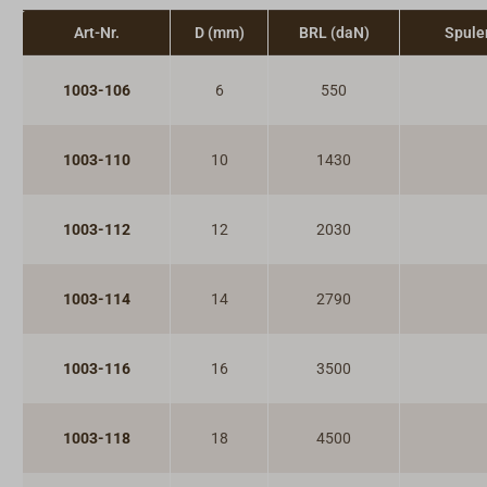
Art-Nr.
D (mm)
BRL (daN)
Spule
1003-106
6
550
1003-110
10
1430
1003-112
12
2030
1003-114
14
2790
1003-116
16
3500
1003-118
18
4500