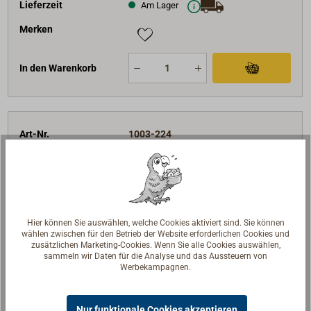
Lieferzeit
Am Lager
Merken
In den Warenkorb
Art-Nr.
1003-224
D (mm)
24
BRL (daN)
7500
Spulenlänge (m)
220
1.243,00 €*
Preis (Spule)
Hier können Sie auswählen, welche Cookies aktiviert sind. Sie können
netto:
1.044,54 €
wählen zwischen für den Betrieb der Website erforderlichen Cookies und
5,65 €* / 1 lfm
zusätzlichen Marketing-Cookies. Wenn Sie alle Cookies auswählen,
sammeln wir Daten für die Analyse und das Aussteuern von
Lieferzeit
Am Lager
Werbekampagnen.
Merken
Nur funktionale Cookies akzeptieren