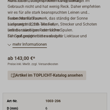
Kunstfasern, ausgesprochen UV-beständig.
Hanf. Es ist zudem schwimmfähig, verhärtet im
Gebrauch nicht und hat wenig Reck. Daher empfehlen
wir es für alle stark beanspruchten Leinen und
besonders für Tauwerk, das ständig der Sonne
Farbe: Manilabraun.
ausgesetzt ist, z.B. alle Fallen, Strecker und Schoten
Lieferung in 220m-Trossen,
und die ständigen Festmacher.
lieferbar auch lose oder 110m-Spulen.
Sehr gut geeignet ist es auch für Liektaue und
Für Großprojekte bitte anfragen.
Jungferntaljen.
mehr Informationen
ab
143,00 €*
Preise inkl. MwSt. zzgl. Versandkosten
Artikel im TOPLICHT-Katalog ansehen
Art-Nr.
1003-206
D (mm)
6