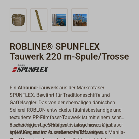
ROBLINE® SPUNFLEX
Tauwerk 220 m-Spule/Trosse
Ein
Allround-Tauwerk
aus der Markenfaser
SPUNFLEX. Bewährt für Traditionsschiffe und
Gaffelsegler. Das von der ehemaligen dänischen
Seilerei ROBLON entwickelte fäulnisbeständige und
texturierte PP-Filmfaser-Tauwerk ist mit einem sehr
hochwertigen UV-Stabilisator ausgerüstet. Die Faser
3-schäftig fest geschlagen, ist das Tauwerk gut
ist, im Gegensatz zu anderen hanffarbigen
spleißbar und im Aussehen wie Tauwerk aus Manila-