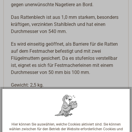
gegen unerwünschte Nagetiere an Bord.
Das Rattenblech ist aus 1,0 mm starkem, besonders
kräftigen, verzinkten Stahlblech und hat einen
Durchmesser von 540 mm.
Es wird einseitig geöffnet, als Barriere für die Ratten
auf dem Festmacher befestigt und mit zwei
Flügelmuttern gesichert. Da es stufenlos verstellbar
ist, eignet es sich für Festmacherleinen mit einem
Durchmesser von 50 mm bis 100 mm.
Gewicht: 2,5 kg.
Das Rattenblech ist auch in einer leichteren
Ausführung (0,8 mm starkes, verzinktes Stahlblech)
verfügbar.
Sie finden diese Variante (Artikel-Nr. 2811-
000)
weiter unten auf dieser Seite unter "Passende
Hier können Sie auswählen, welche Cookies aktiviert sind. Sie können
Artikel".
wählen zwischen für den Betrieb der Website erforderlichen Cookies und