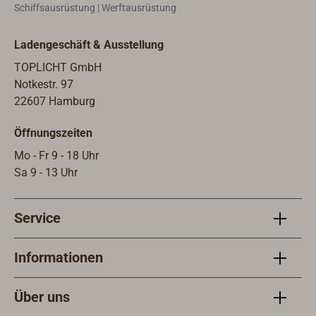
Schiffsausrüstung | Werftausrüstung
Durchmesser von 50 mm bis 68
Sper
mm.Gewicht: 1,5 kg.Das Rattenblech
sie 
Ladengeschäft & Ausstellung
ist auch in einer kräftigeren
350g
Ausführung (1,0 mm starkes,
größ
TOPLICHT GmbH
verzinktes Stahlblech) verfügbar. Sie
größ
Notkestr. 97
finden diese Variante (Artikel-Nr.
Ratte
22607 Hamburg
2811-001) weiter unten auf dieser
und 
Öffnungszeiten
Seite unter "Passende Artikel".
diese
Mo - Fr 9 - 18 Uhr
Sa 9 - 13 Uhr
Service
Informationen
Über uns