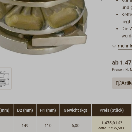
Komb
und 
Kett
liegt
Die 
werd
Lief
mehr I
Die K
Der K
ab
1.47
Taus
Preise inkl.
Über
Maxi
Arti
Einh
3 Jah
 (mm)
D2 (mm)
H1 (mm)
Gewicht (kg)
Preis (Stück)
1.475,01 €*
149
110
6,00
netto:
1.239,50 €