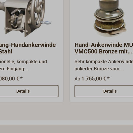
ang-Handankerwinde
Hand-Ankerwinde MU
Stahl
VMC500 Bronze mit
Spillkopf
tionelle, kompakte und
Sehr kompakte Ankerwinde
re Eingang-
polierter Bronze vom
nkerwinde.Robuste,
australischen Herstellers 
080,00 € *
1.765,00 € *
Ab
e Stahlkonstruktion mit
mit vertikaler Kettennuss u
ig dimensionierten
zusätzlichem Verholspill. D
Details
Details
achsen in Industrie-
Spill kann unabhängig von 
agern, großem Handrad mit
Kettennuss bedient werden
wungenen Speichen,
Winde ist sauber und präzi
miedetem Spillkopf und
gefertigt. Durch die niedrig
emse mit kräftigem
Bauweise ist die Ankerwin
band.Die Hauptachse der
sehr leicht und Vielseitig