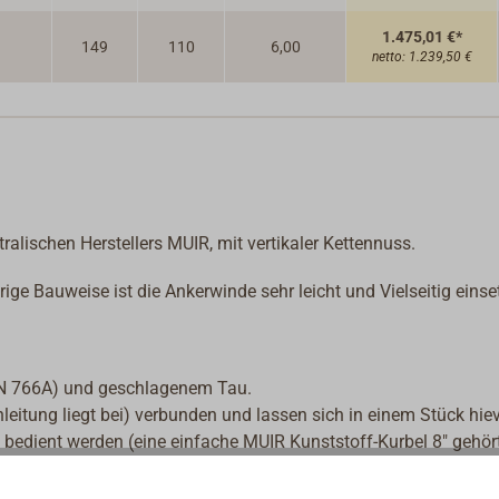
1.475,01 €*
149
110
6,00
netto:
1.239,50 €
lischen Herstellers MUIR, mit vertikaler Kettennuss.
rige Bauweise ist die Ankerwinde sehr leicht und Vielseitig einse
IN 766A) und geschlagenem Tau.
leitung liegt bei) verbunden und lassen sich in einem Stück hie
bedient werden (eine einfache MUIR Kunststoff-Kurbel 8" gehö