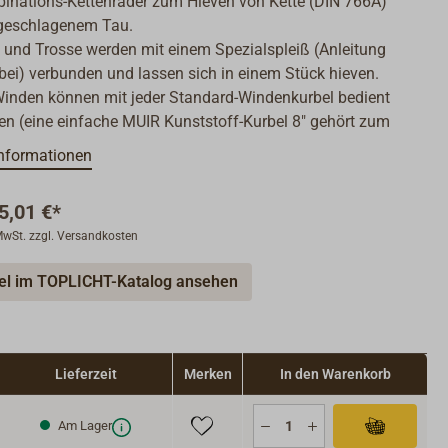
inations-Kettenräder zum Hieven von Kette (DIN 766A)
geschlagenem Tau.
e und Trosse werden mit einem Spezialspleiß (Anleitung
 bei) verbunden und lassen sich in einem Stück hieven.
Winden können mit jeder Standard-Windenkurbel bedient
en (eine einfache MUIR Kunststoff-Kurbel 8" gehört zum
erumfang).
nformationen
ette wird über eine Konusbremse gefiert.
ettenauswerfer verhindert ein Überlaufen der Kette/des
5,01 €*
.
 MwSt. zzgl. Versandkosten
setzung 5,5:1.
male Zugkraft 230 kg.
kel im TOPLICHT-Katalog ansehen
olgeschwindigkeit 0,36 m/Umdrehung.
re Herstellergarantie.
Lieferzeit
Merken
In den Warenkorb
Am Lager