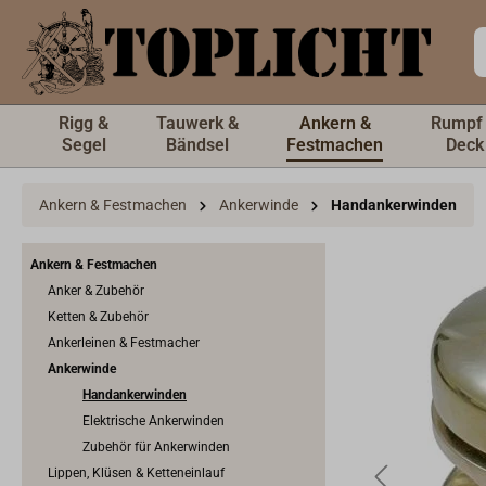
inhalt springen
Rigg &
Tauwerk &
Ankern &
Rumpf
Segel
Bändsel
Festmachen
Deck
Ankern & Festmachen
Ankerwinde
Handankerwinden
Ankern & Festmachen
Anker & Zubehör
Ketten & Zubehör
Ankerleinen & Festmacher
Ankerwinde
Handankerwinden
Elektrische Ankerwinden
Zubehör für Ankerwinden
Lippen, Klüsen & Ketteneinlauf