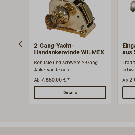
2-Gang-Yacht-
Eing
Handankerwinde WILMEX
aus 
Robuste und schwere 2-Gang
Tradi
Ankerwinde aus
schwe
seewasserbeständigem
Handa
7.850,00 € *
2.
Ab
Ab
Sondermessing. Geeignet für
offen
Yachten bis 20 m Länge.Der
kräft
Details
Antrieb erfolgt mit einer
Stahl
Handspake über ein
Wälzl
mechanisches Getriebe. Das
gesch
Getriebe und alle Achsen sind
gesch
aus Edelstahl. Durch einfaches
Fußbr
Umstecken der Hebelaufnahme
Brems