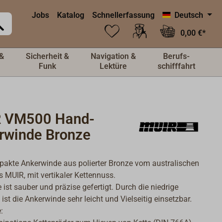
Jobs
Katalog
Schnellerfassung
Deutsch
0,00 €*
&
Sicherheit &
Navigation &
Berufs-
Funk
Lektüre
schifffahrt
 VM500 Hand-
rwinde Bronze
akte Ankerwinde aus polierter Bronze vom australischen
rs MUIR, mit vertikaler Kettennuss.
 ist sauber und präzise gefertigt. Durch die niedrige
ist die Ankerwinde sehr leicht und Vielseitig einsetzbar.
: