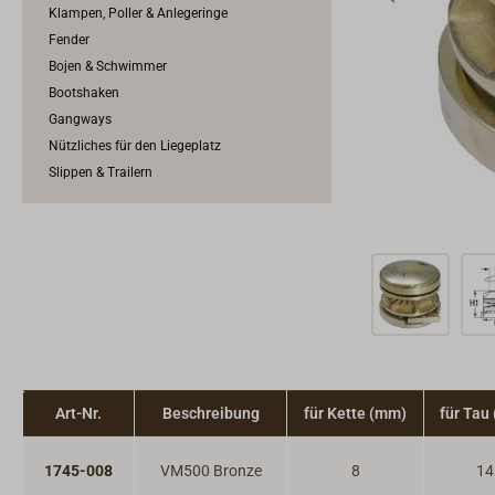
Klampen, Poller & Anlegeringe
Fender
Bojen & Schwimmer
Bootshaken
Gangways
Nützliches für den Liegeplatz
Slippen & Trailern
Art-Nr.
Beschreibung
für Kette (mm)
für Tau
1745-008
VM500 Bronze
8
14