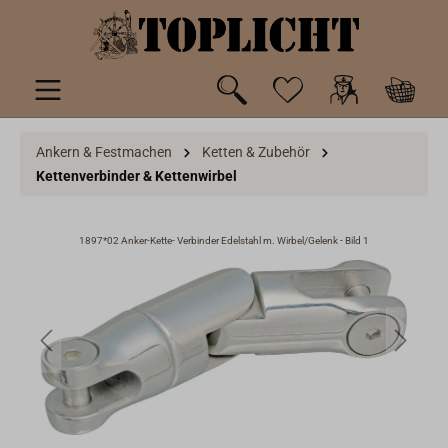
inhalt springen
Ankern & Festmachen
Ketten & Zubehör
Kettenverbinder & Kettenwirbel
1897*02 Anker-Kette- Verbinder Edelstahl m. Wirbel/Gelenk - Bild 1