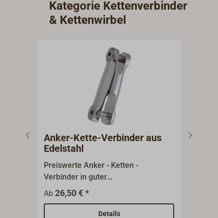
Kategorie Kettenverbinder
& Kettenwirbel
Anker-Kette-Verbinder aus
Ank
Edelstahl
Edel
Preiswerte Anker - Ketten -
Quali
Verbinder in guter
zwis
Importqualität.Gefertigt aus
einge
26,50 € *
7
Ab
Ab
poliertem Edelstahl, ohne Wirbel.
KONG 
Aus 
Details