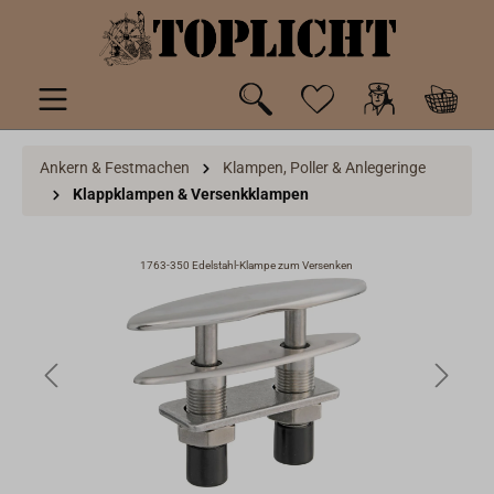
inhalt springen
Ankern & Festmachen
Klampen, Poller & Anlegeringe
Klappklampen & Versenkklampen
1763-350 Edelstahl-Klampe zum Versenken