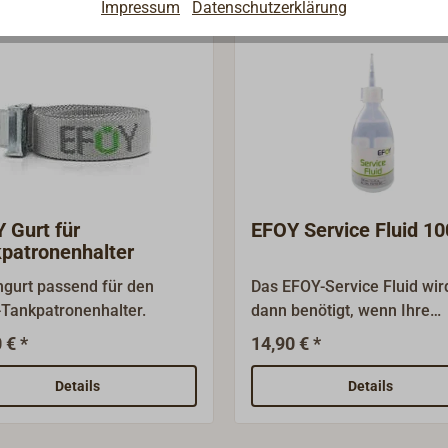
Impressum
Datenschutzerklärung
 Gurt für
EFOY Service Fluid 1
patronenhalter
gurt passend für den
Das EFOY-Service Fluid wir
Tankpatronenhalter.
dann benötigt, wenn Ihre
Brennstoffzelle explizit dur
 € *
14,90 € *
einen Hinweis im Menü-Sc
darauf aufmerksam macht.
Details
Details
kann z.B. der Fall sein, wen
EFOY längere Zeit nicht be