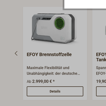
EFOY Brennstoffzelle
EFOY
Tank
Maximale Flexibilität und
Spann
Unabhängigkeit: der deutsche
EFOY-
Hersteller SFC ENERGY bietet
2.999,00 € *
19,90
Ab
mit seinen innovativen
Brennstoffzellen der EFOY-Serie
Details
eine wetterunabhängige und
umweltschonende Energiequelle