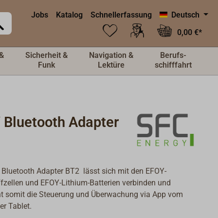
Jobs
Katalog
Schnellerfassung
Deutsch
0,00 €*
&
Sicherheit &
Navigation &
Berufs-
Funk
Lektüre
schifffahrt
 Bluetooth Adapter
Bluetooth Adapter BT2 lässt sich mit den EFOY-
fzellen und EFOY-Lithium-Batterien verbinden und
ht somit die Steuerung und Überwachung via App vom
r Tablet.