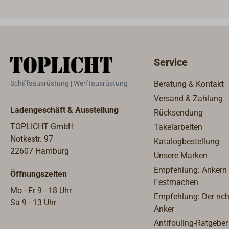
- platzsparend, leicht und absolut
leise.Das Gerät beinhaltet die
notwendige Ladeelektronik und
schaltet sich je nach Zustand der
Batterien bedarfsgerecht
Service
automatisch ein oder aus, die
Batterie ist stets voll geladen,
Schiffsausrüstung | Werftausrüstung
Beratung & Kontakt
eine Tiefenentladung wird
Versand & Zahlung
verhindert.Die EFOY-
Ladengeschäft & Ausstellung
Rücksendung
Brennstoffzelle beruht auf der
DMFC (Direktmethanol-
TOPLICHT GmbH
Takelarbeiten
Brennstoffzellen)-Technologie.
Notkestr. 97
Katalogbestellung
Sie wandelt chemische Energie
22607 Hamburg
Unsere Marken
ohne Zwischenschritte und
Empfehlung: Ankern
Öffnungszeiten
große Wirkungsgradverluste in
Festmachen
elektrische Energie um. Mit dem
Mo - Fr 9 - 18 Uhr
Empfehlung: Der rich
Betriebsstoff in der Tankpatrone
Sa 9 - 13 Uhr
Anker
(Methanol), ergänzt um
Antifouling-Ratgeber
Sauerstoff aus der Luft wird