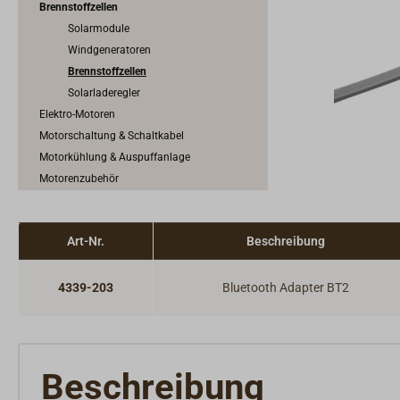
Brennstoffzellen
Solarmodule
Windgeneratoren
Brennstoffzellen
Solarladeregler
Elektro-Motoren
Motorschaltung & Schaltkabel
Motorkühlung & Auspuffanlage
Motorenzubehör
Kraftstoffanlage
Art-Nr.
Beschreibung
4339-203
Bluetooth Adapter BT2
Beschreibung