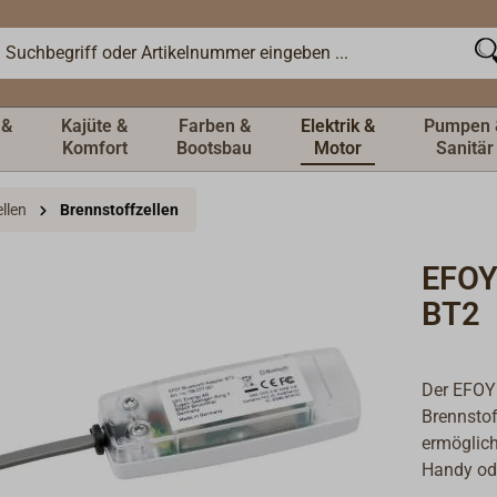
 &
Kajüte &
Farben &
Elektrik &
Pumpen 
Komfort
Bootsbau
Motor
Sanitär
llen
Brennstoffzellen
EFOY
BT2
Der EFOY 
Brennstof
ermöglic
Handy ode