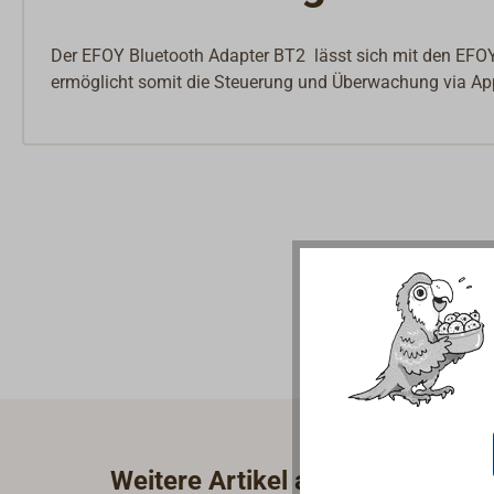
Der EFOY Bluetooth Adapter BT2 lässt sich mit den EFOY
ermöglicht somit die Steuerung und Überwachung via Ap
Weitere Artikel aus der Kategori