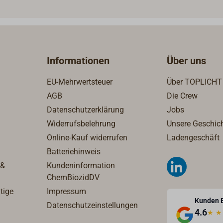
wurde. Es wird dort eingefül
der Abgasschlauch an der
Brennstoffzelle aufgesteckt
Informationen
Über uns
EU-Mehrwertsteuer
Über TOPLICHT
AGB
Die Crew
Datenschutzerklärung
Jobs
Widerrufsbelehrung
Unsere Geschic
Online-Kauf widerrufen
Ladengeschäft
Batteriehinweis
 &
Kundeninformation
ChemBiozidDV
tige
Impressum
Kunden 
Datenschutzeinstellungen
4.6
★
★