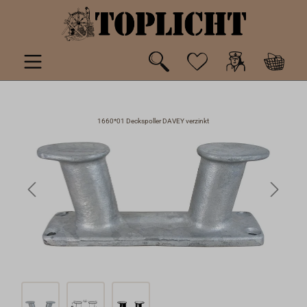
inhalt springen
1660*01 Deckspoller DAVEY verzinkt