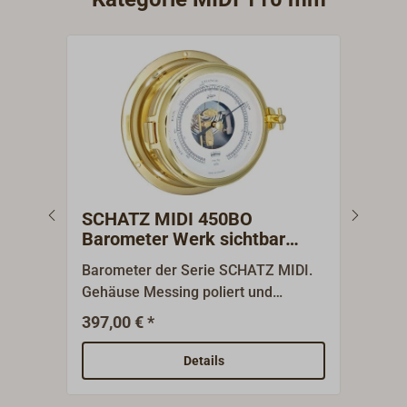
SCHATZ MIDI 450BO
SCH
Barometer Werk sichtbar
röm
Messing poliert
Barometer der Serie SCHATZ MIDI.
Quar
Gehäuse Messing poliert und
Gehä
zweifach lackiert, aufklappbar mit
zwei
397,00 € *
329,
Knebelverschluss. Das Barometer
Kneb
hat ein sichtbares 2-Dosen-Werk mit
römisc
Details
einer Genauigkeit von +/- 2
1881
hPa."SCHATZ 1881" - dieser
welt