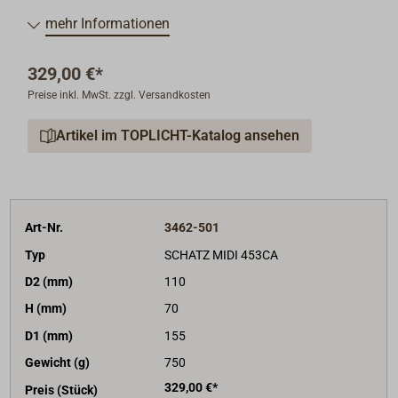
"SCHATZ 1881" - dieser Markenname steht weltweit
mehr Informationen
für eine hochwertige und erfolgreiche Instrumenten-
Serie mit bestem Ruf seit mehr als 100 Jahren. Alle
329,00 €*
Instrumente sind im Stil klassischer Schiffsuhren aus
Preise inkl. MwSt. zzgl. Versandkosten
schwerem Messing gefertigt, die Gehäuse sind
aufklappbar mit Scharnier und Knebelverschluss.
Artikel im TOPLICHT-Katalog ansehen
Traditionelles Design und hochpräzise Technik
verbinden sich hier in Harmonie.
Alle Quarzuhren werden ohne Batterie geliefert.
Art-Nr.
3462-501
Typ
SCHATZ MIDI 453CA
D2 (mm)
110
H (mm)
70
D1 (mm)
155
Gewicht (g)
750
329,00 €*
Preis (Stück)