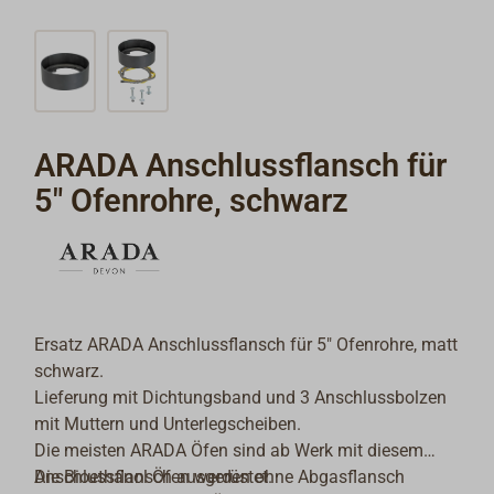
ARADA Anschlussflansch für
5" Ofenrohre, schwarz
Ersatz ARADA Anschlussflansch für 5" Ofenrohre, matt
schwarz.
Lieferung mit Dichtungsband und 3 Anschlussbolzen
mit Muttern und Unterlegscheiben.
Die meisten ARADA Öfen sind ab Werk mit diesem
Anschlussflansch ausgerüstet.
Die Bioethanol Öfen werden ohne Abgasflansch