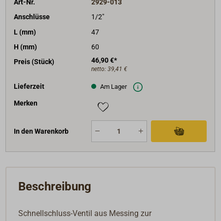
Art-Nr.
2929-013
Anschlüsse
1/2"
L (mm)
47
H (mm)
60
46,90 €*
Preis (Stück)
netto:
39,41 €
Lieferzeit
Am Lager
Merken
In den Warenkorb
Beschreibung
Schnellschluss-Ventil aus Messing zur