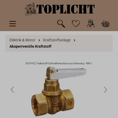
inhalt springen
Elektrik & Motor
Kraftstoffanlage
Absperrventile Kraftstoff
2929*02 Treibstoff-Schnellverschluss aus Messing - Bild 1