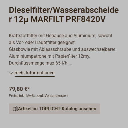
Dieselfilter/Wasserabscheide
r 12µ MARFILT PRF8420V
Kraftstofffilter mit Gehäuse aus Aluminium, sowohl
als Vor- oder Hauptfilter geeignet.
Glasbowle mit Ablassschraube und auswechselbarer
Aluminiumpatrone mit Papierfilter 12my.
Durchflussmenge max 65 l/h.
mehr Informationen
Das Gehäuse hat einen integrierten
Wandmontagewinkel und je zwei Ein- und
79,80 €*
Ausgangsverschraubungen mit Innengewinde M 14 x
Preise inkl. MwSt. zzgl. Versandkosten
1,5 - davon sind zwei mit Blindstopfen verschlossen.
Zur Entlüftung des Filters ist eine Entlüftungsschraube
Artikel im TOPLICHT-Katalog ansehen
vorhanden.
Die Glasbowle ermöglicht jederzeit die Kontrolle des
Wasserabscheiders, mit der Ablassschraube kann