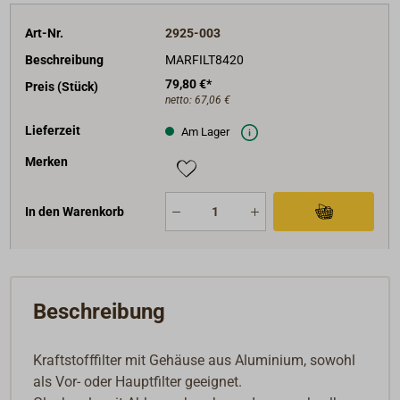
angesammeltes Wasser aus der Bowle abgelassen
werden.
Art-Nr.
2925-003
Beschreibung
MARFILT8420
Filtertyp: MARFILT CAV/PRF 8420/V.
79,80 €*
Preis (Stück)
netto:
67,06 €
Abmessungen: 100 x 160 x 95 mm, Gewicht 690 g.
Lieferzeit
Am Lager
Merken
In den Warenkorb
Beschreibung
Kraftstofffilter mit Gehäuse aus Aluminium, sowohl
als Vor- oder Hauptfilter geeignet.