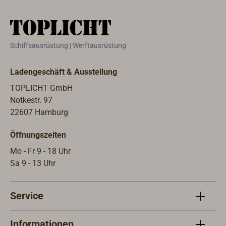
will,
der 
auch
wähl
Schiffsausrüstung | Werftausrüstung
herau
0053
Ladengeschäft & Ausstellung
größ
Durc
TOPLICHT GmbH
statt
Notkestr. 97
22607 Hamburg
Öffnungszeiten
Mo - Fr 9 - 18 Uhr
Sa 9 - 13 Uhr
Service
Informationen